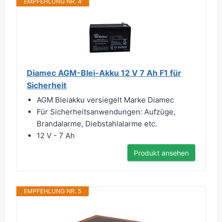
EMPFEHLUNG NR. 4
Diamec AGM-Blei-Akku 12 V 7 Ah F1 für
Sicherheit
AGM Bleiakku versiegelt Marke Diamec
Für Sicherheitsanwendungen: Aufzüge,
Brandalarme, Diebstahlalarme etc.
12 V - 7 Ah
Produkt ansehen
EMPFEHLUNG NR. 5