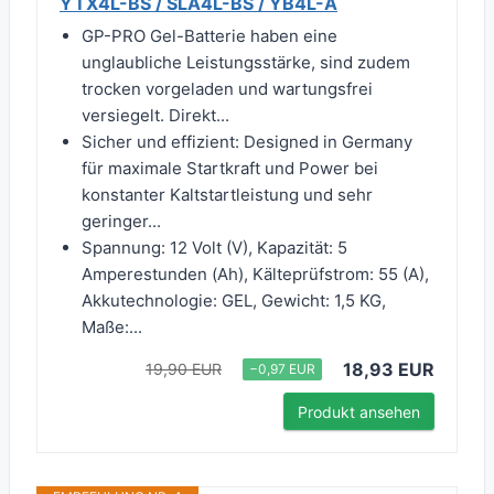
YTX4L-BS / SLA4L-BS / YB4L-A
GP-PRO Gel-Batterie haben eine
unglaubliche Leistungsstärke, sind zudem
trocken vorgeladen und wartungsfrei
versiegelt. Direkt...
Sicher und effizient: Designed in Germany
für maximale Startkraft und Power bei
konstanter Kaltstartleistung und sehr
geringer...
Spannung: 12 Volt (V), Kapazität: 5
Amperestunden (Ah), Kälteprüfstrom: 55 (A),
Akkutechnologie: GEL, Gewicht: 1,5 KG,
Maße:...
18,93 EUR
19,90 EUR
−0,97 EUR
Produkt ansehen