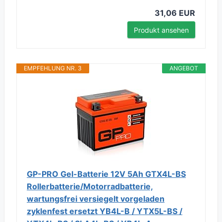
31,06 EUR
Produkt ansehen
EMPFEHLUNG NR. 3
ANGEBOT
GP-PRO Gel-Batterie 12V 5Ah GTX4L-BS
Rollerbatterie/Motorradbatterie,
wartungsfrei versiegelt vorgeladen
zyklenfest ersetzt YB4L-B / YTX5L-BS /