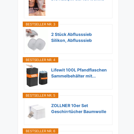
BESTSELLER NR. 3
2 Stück Abflusssieb
Silikon, Abflusssieb
Dusche...
BESTSELLER NR. 4
Lifewit 100L Pfandflaschen
Sammelbehälter mit...
BESTSELLER NR. 5
ZOLLNER 10er Set
Geschirrtücher Baumwolle
in...
BESTSELLER NR. 6