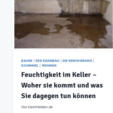
BAUEN
|
DER EIGENBAU
|
DIE RENOVIERUNG
|
SCHIMMEL
|
WOHNEN
Feuchtigkeit im Keller –
Woher sie kommt und was
Sie dagegen tun können
Von
HeimHelden.de