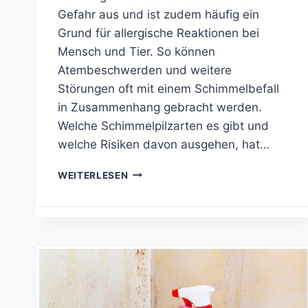
Gefahr aus und ist zudem häufig ein
Grund für allergische Reaktionen bei
Mensch und Tier. So können
Atembeschwerden und weitere
Störungen oft mit einem Schimmelbefall
in Zusammenhang gebracht werden.
Welche Schimmelpilzarten es gibt und
welche Risiken davon ausgehen, hat…
SCHIMMEL
WEITERLESEN
AN
DER
WAND:
WELCHE
ARTEN
GIBT
ES
UND
WIE