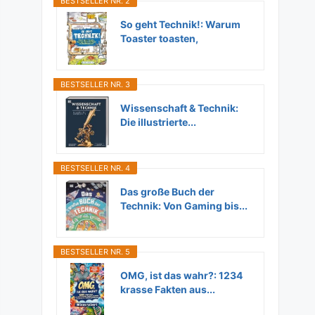
BESTSELLER NR. 2
So geht Technik!: Warum
Toaster toasten,
Flugzeuge...
BESTSELLER NR. 3
Wissenschaft & Technik:
Die illustrierte...
BESTSELLER NR. 4
Das große Buch der
Technik: Von Gaming bis...
BESTSELLER NR. 5
OMG, ist das wahr?: 1234
krasse Fakten aus...