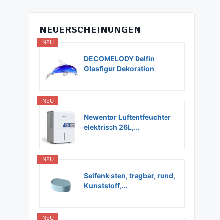
NEUERSCHEINUNGEN
NEU
DECOMELODY Delfin
Glasfigur Dekoration
Glas...
NEU
Newentor Luftentfeuchter
elektrisch 26L,...
NEU
Seifenkisten, tragbar, rund,
Kunststoff,...
NEU