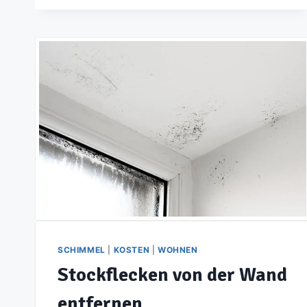
KOMMT
UND
WAS
SIE
DAGEGEN
TUN
KÖNNEN
SCHIMMEL
|
KOSTEN
|
WOHNEN
Stockflecken von der Wand
entfernen