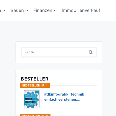
n
Bauen
Finanzen
Immobilienverkauf
Suchen
nach:
BESTELLER
BESTSELLER NR. 1
#dkinfografik. Technik
einfach verstehen:...