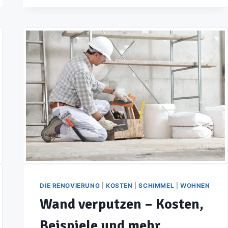
–
URSACHEN,
SCHADENSPOTENTIAL
UND
PRÄVENTION
DIE RENOVIERUNG
|
KOSTEN
|
SCHIMMEL
|
WOHNEN
Wand verputzen – Kosten,
Beispiele und mehr