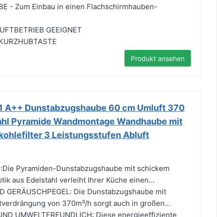
- Zum Einbau in einen Flachschirmhauben-
UFTBETRIEB GEEIGNET
 KURZHUBTASTE
Produkt ansehen
 A++ Dunstabzugshaube 60 cm Umluft 370
stahl Pyramide Wandmontage Wandhaube mit
hlefilter 3 Leistungsstufen Abluft
ie Pyramiden-Dunstabzugshaube mit schickem
ik aus Edelstahl verleiht Ihrer Küche einen...
 GERÄUSCHPEGEL: Die Dunstabzugshaube mit
ftverdrängung von 370m³/h sorgt auch in großen...
ND UMWELTFREUNDLICH: Diese energieeffiziente