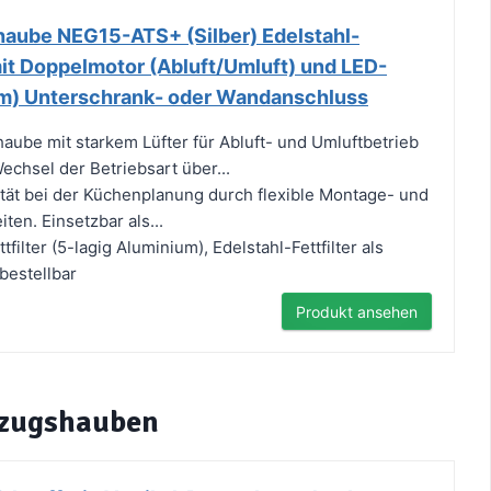
aube NEG15-ATS+ (Silber) Edelstahl-
t Doppelmotor (Abluft/Umluft) und LED-
m) Unterschrank- oder Wandanschluss
be mit starkem Lüfter für Abluft- und Umluftbetrieb
echsel der Betriebsart über...
ität bei der Küchenplanung durch flexible Montage- und
en. Einsetzbar als...
filter (5-lagig Aluminium), Edelstahl-Fettfilter als
bestellbar
Produkt ansehen
bzugshauben