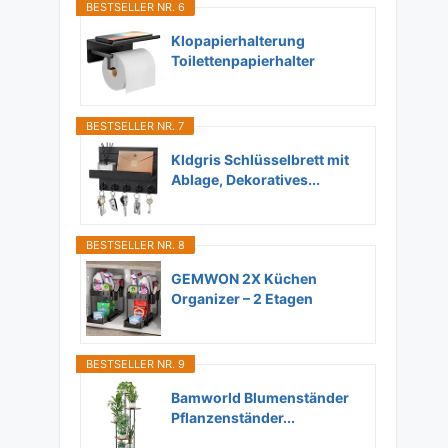
BESTSELLER NR. 6
Klopapierhalterung
Toilettenpapierhalter
Ohne...
BESTSELLER NR. 7
Kldgris Schlüsselbrett mit
Ablage, Dekoratives...
BESTSELLER NR. 8
GEMWON 2X Küchen
Organizer – 2 Etagen
Unter...
BESTSELLER NR. 9
Bamworld Blumenständer
Pflanzenständer...