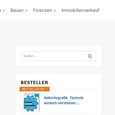
n
Bauen
Finanzen
Immobilienverkauf
Suchen
nach:
BESTELLER
BESTSELLER NR. 1
#dkinfografik. Technik
einfach verstehen:...