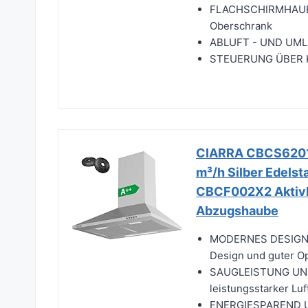
FLACHSCHIRMHAUBE 
Oberschrank
ABLUFT - UND UML
STEUERUNG ÜBER
CIARRA CBCS6201
m³/h Silber Edel
CBCF002X2 Aktivko
Abzugshaube
MODERNES DESIGN:D
Design und guter Opt
SAUGLEISTUNG UND
leistungsstarker Lu
ENERGIESPAREND U