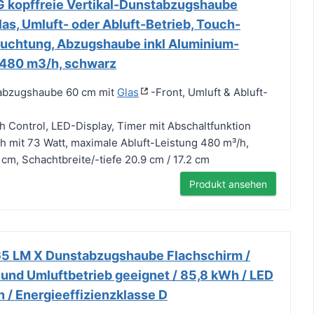
 kopffreie Vertikal-Dunstabzugshaube
as, Umluft- oder Abluft-Betrieb, Touch-
euchtung, Abzugshaube inkl Aluminium-
g 480 m3/h, schwarz
tabzugshaube 60 cm mit
Glas
-Front, Umluft & Abluft-
 Control, LED-Display, Timer mit Abschaltfunktion
 mit 73 Watt, maximale Abluft-Leistung 480 m³/h,
m, Schachtbreite/-tiefe 20.9 cm / 17.2 cm
Produkt ansehen
5 LM X Dunstabzugshaube Flachschirm /
 und Umluftbetrieb geeignet / 85,8 kWh / LED
n / Energieeffizienzklasse D