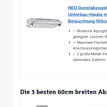
NEG Dunstabzugsh
Unterbau-Haube mi
Beleuchtung (60c
✅ Moderne Abzugshau
geeignet. Leichter W
✅ Maximale Flexibil
Anschlussmöglichkeit
✅ 2 große Metall-Fett
optionales Zubehör 
Die 3 besten 60cm breiten A