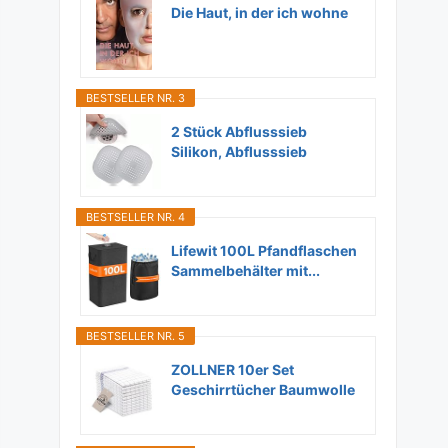
Die Haut, in der ich wohne
BESTSELLER NR. 3
2 Stück Abflusssieb
Silikon, Abflusssieb
Dusche...
BESTSELLER NR. 4
Lifewit 100L Pfandflaschen
Sammelbehälter mit...
BESTSELLER NR. 5
ZOLLNER 10er Set
Geschirrtücher Baumwolle
in...