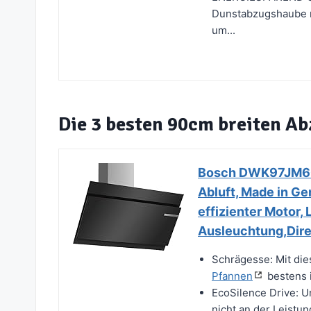
Dunstabzugshaube r
um...
Die 3 besten 90cm breiten A
Bosch DWK97JM60 
Abluft, Made in Ge
effizienter Motor
Ausleuchtung,Dire
Schrägesse: Mit di
Pfannen
bestens 
EcoSilence Drive: U
nicht an der Leistun