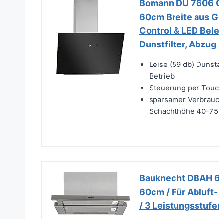
Bomann DU 7606 G
60cm Breite aus Gl
Control & LED Bel
Dunstfilter, Abzu
Leise (59 db) Duns
Betrieb
Steuerung per Touch
sparsamer Verbrauch
Schachthöhe 40-75 c
Bauknecht DBAH 6
60cm / Für Abluft-
/ 3 Leistungsstufe