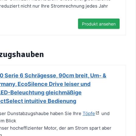
eduziert nicht nur Ihre Stromrechnung jedes Jahr
Produkt ansehen
bzugshauben
Serie 6 Schrägesse, 90cm breit, Um- &
rmany, EcoSilence Drive leiser und
, LED-Beleuchtung gleichmäßige
ctSelect intuitive Bedienung
eser Dunstabzugshaube haben Sie Ihre
Töpfe
und
im Blick
nser hocheffizienter Motor, der am Strom spart aber
g