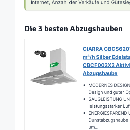
Internet, Anzahl der Verkäufe und Gütesie
Die 3 besten Abzugshauben
CIARRA CBCS6201
m³/h Silber Edel
CBCF002X2 Aktivko
Abzugshaube
MODERNES DESIGN:
Design und guter Opt
SAUGLEISTUNG UND
leistungsstarker Lu
ENERGIESPAREND U
Dunstabzugshaube r
um...