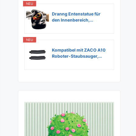
NEU
Dranng Entenstatue für
den Innenbereich,...
NEU
Kompatibel mit ZACO A10
Roboter-Staubsauger,...