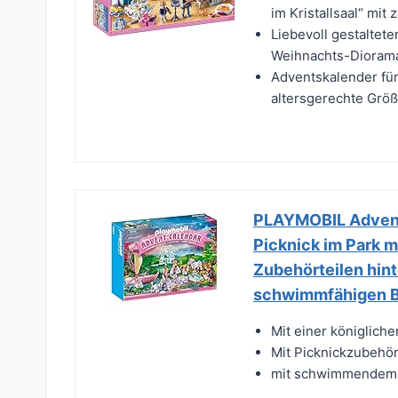
im Kristallsaal“ mit 
Liebevoll gestaltet
Weihnachts-Diorama 
Adventskalender für
altersgerechte Größ
PLAYMOBIL Advent
Picknick im Park m
Zubehörteilen hin
schwimmfähigen Bo
Mit einer königliche
Mit Picknickzubehö
mit schwimmendem