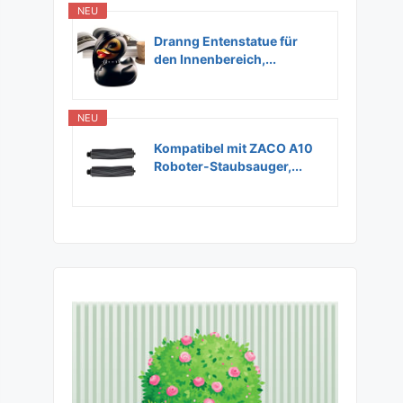
NEU
Dranng Entenstatue für
den Innenbereich,...
NEU
Kompatibel mit ZACO A10
Roboter-Staubsauger,...