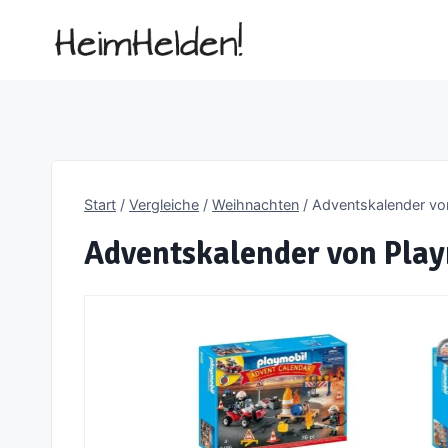
Zum
Inhalt
springen
Start
/
Vergleiche
/
Weihnachten
/
Adventskalender vo
Adventskalender von Pla