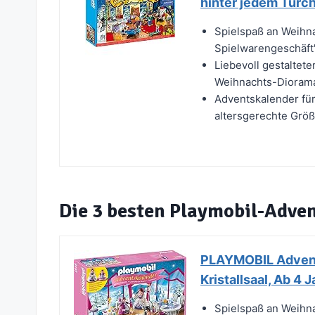
hinter jedem Türch
Spielspaß an Weihn
Spielwarengeschäft"
Liebevoll gestalte
Weihnachts-Diorama
Adventskalender für
altersgerechte Größ
Die 3 besten Playmobil-Adve
PLAYMOBIL Advent
Kristallsaal, Ab 4
Spielspaß an Weihn