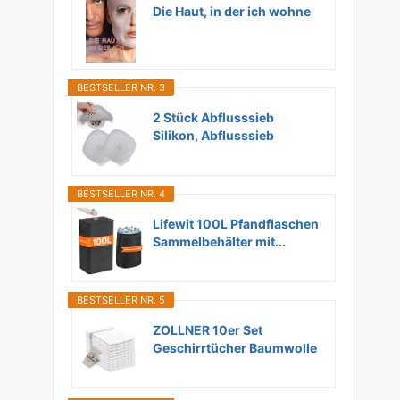
Die Haut, in der ich wohne
BESTSELLER NR. 3
2 Stück Abflusssieb
Silikon, Abflusssieb
Dusche...
BESTSELLER NR. 4
Lifewit 100L Pfandflaschen
Sammelbehälter mit...
BESTSELLER NR. 5
ZOLLNER 10er Set
Geschirrtücher Baumwolle
in...