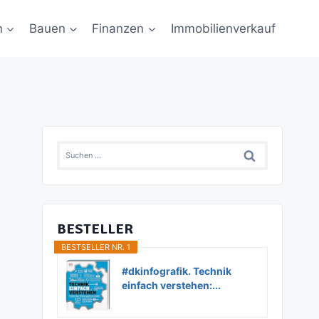
n
Bauen
Finanzen
Immobilienverkauf
Suchen
nach:
BESTELLER
BESTSELLER NR. 1
#dkinfografik. Technik
einfach verstehen:...