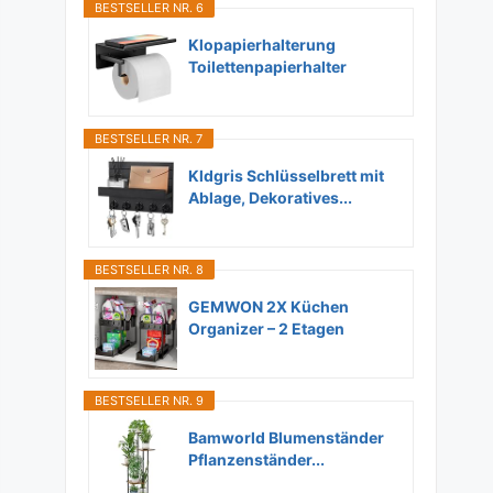
BESTSELLER NR. 6
Klopapierhalterung
Toilettenpapierhalter
Ohne...
BESTSELLER NR. 7
Kldgris Schlüsselbrett mit
Ablage, Dekoratives...
BESTSELLER NR. 8
GEMWON 2X Küchen
Organizer – 2 Etagen
Unter...
BESTSELLER NR. 9
Bamworld Blumenständer
Pflanzenständer...