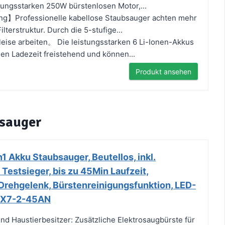
tungsstarken 250W bürstenlosen Motor,...
ung】Professionelle kabellose Staubsauger achten mehr
lterstruktur. Durch die 5-stufige...
 leise arbeiten。 Die leistungsstarken 6 Li-Ionen-Akkus
en Ladezeit freistehend und können...
Produkt ansehen
usauger
1 Akku Staubsauger, Beutellos, inkl.
Testsieger, bis zu 45Min Laufzeit,
 Drehgelenk, Bürstenreinigungsfunktion, LED-
, CX7-2-45AN
 und Haustierbesitzer: Zusätzliche Elektrosaugbürste für