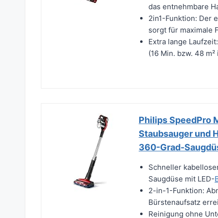
das entnehmbare Ha
2in1-Funktion: Der
sorgt für maximale F
Extra lange Laufzeit
(16 Min. bzw. 48 m² i
Philips SpeedPro M
Staubsauger und H
360-Grad-Saugdü
Schneller kabellose
Saugdüse mit LED-
2-in-1-Funktion: A
Bürstenaufsatz errei
Reinigung ohne Unte