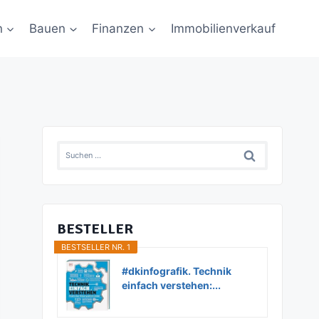
n
Bauen
Finanzen
Immobilienverkauf
Suchen
nach:
BESTELLER
BESTSELLER NR. 1
#dkinfografik. Technik
einfach verstehen:...