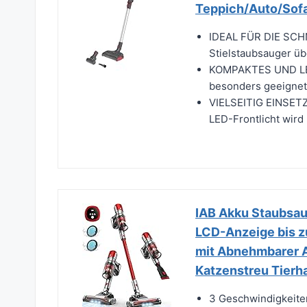
Teppich/Auto/Sofa
IDEAL FÜR DIE SC
Stielstaubsauger übe
KOMPAKTES UND LEI
besonders geeignet
VIELSEITIG EINSE
LED-Frontlicht wird
IAB Akku Staubsau
LCD-Anzeige bis z
mit Abnehmbarer A
Katzenstreu Tierh
3 Geschwindigkeiten