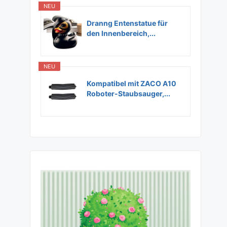
NEU
Dranng Entenstatue für
den Innenbereich,...
NEU
Kompatibel mit ZACO A10
Roboter-Staubsauger,...