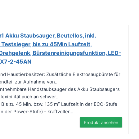
1 Akku Staubsauger, Beutellos, inkl.
Testsieger, bis zu 45Min Laufzeit,
 Drehgelenk, Bürstenreinigungsfunktion, LED-
, CX7-2-45AN
 und Haustierbesitzer: Zusätzliche Elektrosaugbürste für
ndteil zur Aufnahme von...
 entnehmbare Handstaubsauger des Akku Staubsaugers
lexibilität auch an schwer...
: Bis zu 45 Min. bzw. 135 m² Laufzeit in der ECO-Stufe
n der Power-Stufe) - kraftvoller...
Produkt ansehen