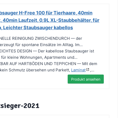
sauger H-Free 100 für Tierhaare, 40min
, 40min Laufzeit, 0,9L XL-Staubbehälter, für
, Leichter Staubsauger kabellos
HNELLE REINIGUNG ZWISCHENDURCH — der
rzeugt für spontane Einsätze im Alltag. Im...
CHTES DESIGN — Der kabellose Staubsauger ist
 für kleine Wohnungen, Apartments und...
TZBAR AUF HARTBÖDEN UND TEPPICHEN — Mit dem
 kein Schmutz übersehen und Parkett,
Laminat
,...
Produkt ansehen
tsieger-2021