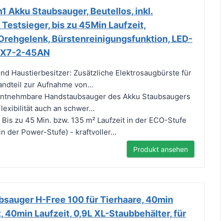
1 Akku Staubsauger, Beutellos, inkl.
Testsieger, bis zu 45Min Laufzeit,
 Drehgelenk, Bürstenreinigungsfunktion, LED-
, CX7-2-45AN
 und Haustierbesitzer: Zusätzliche Elektrosaugbürste für
ndteil zur Aufnahme von...
 entnehmbare Handstaubsauger des Akku Staubsaugers
lexibilität auch an schwer...
: Bis zu 45 Min. bzw. 135 m² Laufzeit in der ECO-Stufe
n der Power-Stufe) - kraftvoller...
Produkt ansehen
sauger H-Free 100 für Tierhaare, 40min
, 40min Laufzeit, 0,9L XL-Staubbehälter, für