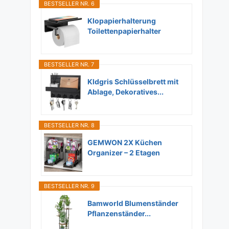
BESTSELLER NR. 6
Klopapierhalterung
Toilettenpapierhalter
Ohne...
BESTSELLER NR. 7
Kldgris Schlüsselbrett mit
Ablage, Dekoratives...
BESTSELLER NR. 8
GEMWON 2X Küchen
Organizer – 2 Etagen
Unter...
BESTSELLER NR. 9
Bamworld Blumenständer
Pflanzenständer...