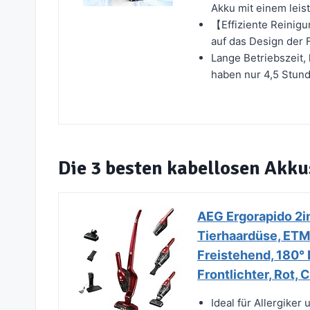
Akku mit einem leis
【Effiziente Reinig
auf das Design der Fi
Lange Betriebszeit,
haben nur 4,5 Stund
Die 3 besten kabellosen Akk
AEG Ergorapido 2in
Tierhaardüse, ETM 
Freistehend, 180°
Frontlichter, Rot
Ideal für Allergiker