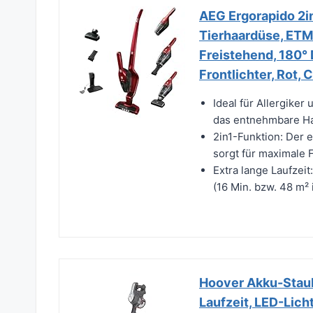
AEG Ergorapido 2in
Tierhaardüse, ETM 
Freistehend, 180°
Frontlichter, Rot
Ideal für Allergiker
das entnehmbare Ha
2in1-Funktion: Der
sorgt für maximale F
Extra lange Laufzeit
(16 Min. bzw. 48 m² i
Hoover Akku-Staub
Laufzeit, LED-Licht