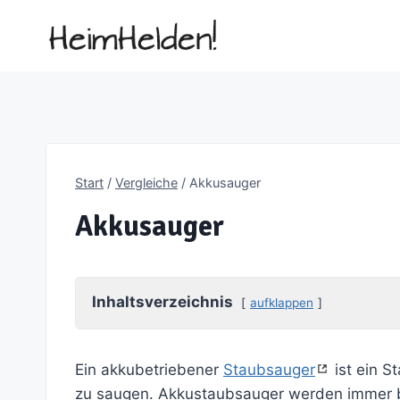
Zum
Inhalt
springen
Start
/
Vergleiche
/
Akkusauger
Akkusauger
Inhaltsverzeichnis
aufklappen
Ein akkubetriebener
Staubsauger
ist ein S
zu saugen. Akkustaubsauger werden immer bel