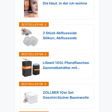
Die Haut, in der ich wohne
BESTSELLER NR. 3
2 Stück Abflusssieb
Silikon, Abflusssieb
Dusche...
BESTSELLER NR. 4
Lifewit 100L Pfandflaschen
Sammelbehälter mit...
BESTSELLER NR. 5
ZOLLNER 10er Set
Geschirrtücher Baumwolle
in...