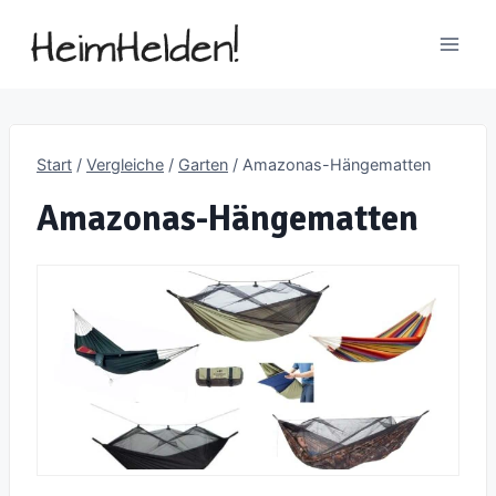
Zum
Inhalt
springen
Start
/
Vergleiche
/
Garten
/
Amazonas-Hängematten
Amazonas-Hängematten