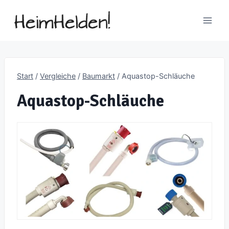
Zum
Inhalt
springen
Start
/
Vergleiche
/
Baumarkt
/
Aquastop-Schläuche
Aquastop-Schläuche