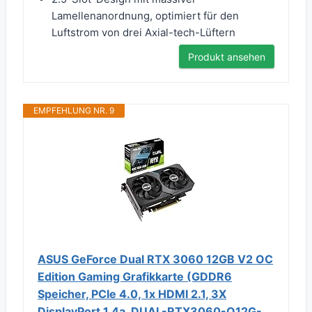
Lamellenanordnung, optimiert für den
Luftstrom von drei Axial-tech-Lüftern
Produkt ansehen
EMPFEHLUNG NR. 9
ASUS GeForce Dual RTX 3060 12GB V2 OC
Edition Gaming Grafikkarte (GDDR6
Speicher, PCIe 4.0, 1x HDMI 2.1, 3X
DisplayPort 1.4a, DUAL-RTX3060-O12G-