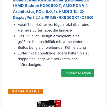
(AMD Radeon RX9060XT, AMD RDNA 4
Architektur, PCIe 5.0, 1x HMDI 2.1b, 2X
DisplayPort 2.1a, PRIME-RX9060XT-O16G)
Axial-Tech-Lüfter verfügen jetzt über eine
kleinere Lüfternabe, die längere
Das 2.5-Slot-Design ermöglicht eine
größere Kompatibilität mit verschiedenen
Builds bei gleichbleibender Kühlleistung
Lüfter mit Doppelkugellagern halten bis zu
doppelt so lange wie herkömmliche
Lüfterdesigns
Produkt ansehen
EMPFEHLUNG NR. 8