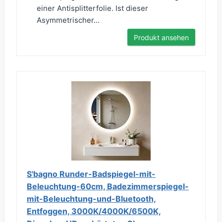
einer Antisplitterfolie. Ist dieser
Asymmetrischer...
Produkt ansehen
S'bagno Runder-Badspiegel-mit-
Beleuchtung-60cm, Badezimmerspiegel-
mit-Beleuchtung-und-Bluetooth,
Entfoggen, 3000K/4000K/6500K,