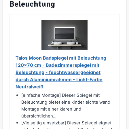
Beleuchtung
Talos Moon Badspiegel mit Beleuchtung
120x70 cm - Badezimmerspiegel mit
Beleuchtung - feuchtwassergeeignet
durch Aluminiumrahmen - Licht-Farbe
Neutralweiß
[einfache Montage] Dieser Spiegel mit
Beleuchtung bietet eine kinderleichte wand
Montage mit einer klaren und
übersichtlichen...
[Vielseitig einsetzbar] Dieser Spiegel eignet