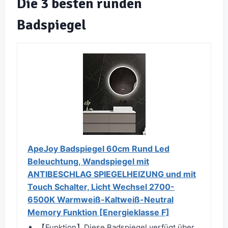
Die 3 besten runden
Badspiegel
ApeJoy Badspiegel 60cm Rund Led
Beleuchtung, Wandspiegel mit
ANTIBESCHLAG SPIEGELHEIZUNG und mit
Touch Schalter, Licht Wechsel 2700-
6500K Warmweiß-Kaltweiß-Neutral
Memory Funktion [Energieklasse F]
【Funktion】Diese Badspiegel verfügt über