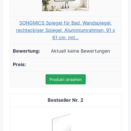
SONGMICS Spiegel für Bad, Wandspiegel,
rechteckiger Spiegel, Aluminiumrahmen, 91 x
61 cm, mit...
Aktuell keine Bewertungen
Produkt ansehen
2