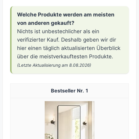
Welche Produkte werden am meisten
von anderen gekauft?
Nichts ist unbestechlicher als ein
verifizierter Kauf. Deshalb geben wir dir
hier einen täglich aktualisierten Überblick
über die meistverkauftesten Produkte.
(Letzte Aktualisierung am 8.08.2026)
1