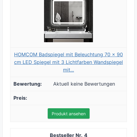
HOMCOM Badspiegel mit Beleuchtung 70 x 90
cm LED Spiegel mit 3 Lichtfarben Wandspiegel
mit...
Aktuell keine Bewertungen
Produkt ansehen
4