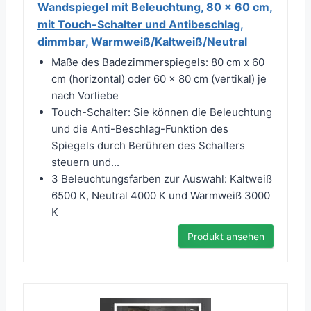
Wandspiegel mit Beleuchtung, 80 x 60 cm,
mit Touch-Schalter und Antibeschlag,
dimmbar, Warmweiß/Kaltweiß/Neutral
Maße des Badezimmerspiegels: 80 cm x 60
cm (horizontal) oder 60 x 80 cm (vertikal) je
nach Vorliebe
Touch-Schalter: Sie können die Beleuchtung
und die Anti-Beschlag-Funktion des
Spiegels durch Berühren des Schalters
steuern und...
3 Beleuchtungsfarben zur Auswahl: Kaltweiß
6500 K, Neutral 4000 K und Warmweiß 3000
K
Produkt ansehen