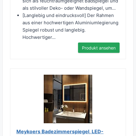
sich als feuchtraumgeeignet Badspiegel und
als stilvoller Deko- oder Wandspiegel, um...
[Langlebig und eindrucksvoll] Der Rahmen
aus einer hochwertigen Aluminiumlegierung
Spiegel robust und langlebig.
Hochwertiger...
Produkt ansehen
Meykoers Badezimmerspiegel, LED-