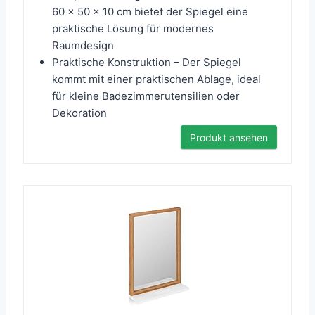
60 x 50 x 10 cm bietet der Spiegel eine
praktische Lösung für modernes
Raumdesign
Praktische Konstruktion – Der Spiegel
kommt mit einer praktischen Ablage, ideal
für kleine Badezimmerutensilien oder
Dekoration
Produkt ansehen