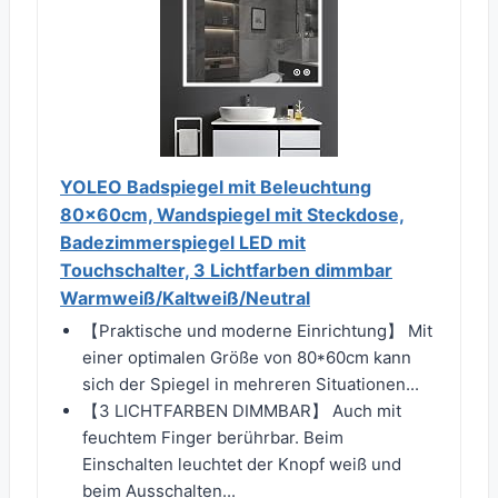
YOLEO Badspiegel mit Beleuchtung
80x60cm, Wandspiegel mit Steckdose,
Badezimmerspiegel LED mit
Touchschalter, 3 Lichtfarben dimmbar
Warmweiß/Kaltweiß/Neutral
【Praktische und moderne Einrichtung】 Mit
einer optimalen Größe von 80*60cm kann
sich der Spiegel in mehreren Situationen...
【3 LICHTFARBEN DIMMBAR】 Auch mit
feuchtem Finger berührbar. Beim
Einschalten leuchtet der Knopf weiß und
beim Ausschalten...