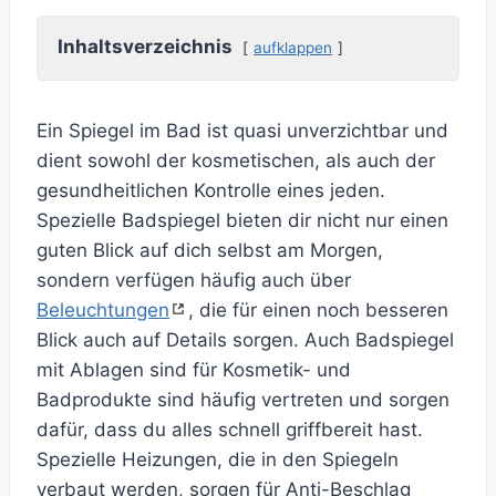
Inhaltsverzeichnis
aufklappen
Ein Spiegel im Bad ist quasi unverzichtbar und
dient sowohl der kosmetischen, als auch der
gesundheitlichen Kontrolle eines jeden.
Spezielle Badspiegel bieten dir nicht nur einen
guten Blick auf dich selbst am Morgen,
sondern verfügen häufig auch über
Beleuchtungen
, die für einen noch besseren
Blick auch auf Details sorgen. Auch Badspiegel
mit Ablagen sind für Kosmetik- und
Badprodukte sind häufig vertreten und sorgen
dafür, dass du alles schnell griffbereit hast.
Spezielle Heizungen, die in den Spiegeln
verbaut werden, sorgen für Anti-Beschlag