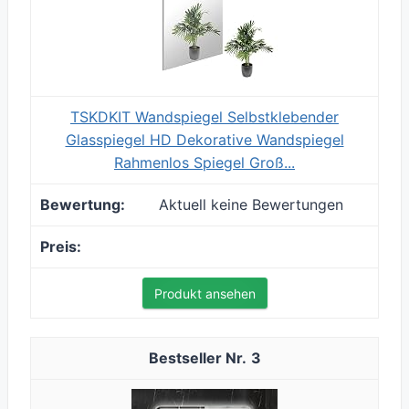
TSKDKIT Wandspiegel Selbstklebender
Glasspiegel HD Dekorative Wandspiegel
Rahmenlos Spiegel Groß...
Aktuell keine Bewertungen
Produkt ansehen
3