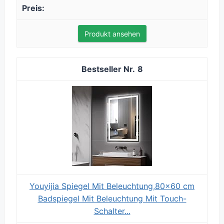
Produkt ansehen
8
Youyijia Spiegel Mit Beleuchtung,80x60 cm
Badspiegel Mit Beleuchtung Mit Touch-
Schalter...