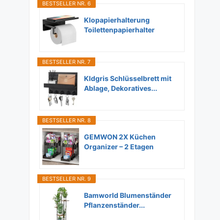
BESTSELLER NR. 6
Klopapierhalterung
Toilettenpapierhalter
Ohne...
BESTSELLER NR. 7
Kldgris Schlüsselbrett mit
Ablage, Dekoratives...
BESTSELLER NR. 8
GEMWON 2X Küchen
Organizer – 2 Etagen
Unter...
BESTSELLER NR. 9
Bamworld Blumenständer
Pflanzenständer...