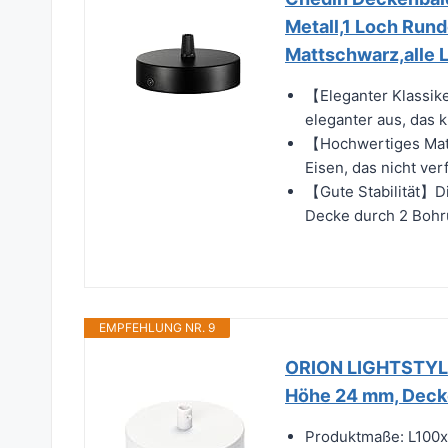
Metall,1 Loch Run
Mattschwarz,alle 
【Eleganter Klassik
eleganter aus, das 
【Hochwertiges Mat
Eisen, das nicht ver
【Gute Stabilität】Di
Decke durch 2 Bohru
EMPFEHLUNG NR. 9
ORION LIGHTSTYLE
Höhe 24 mm, Decke
Produktmaße: L10