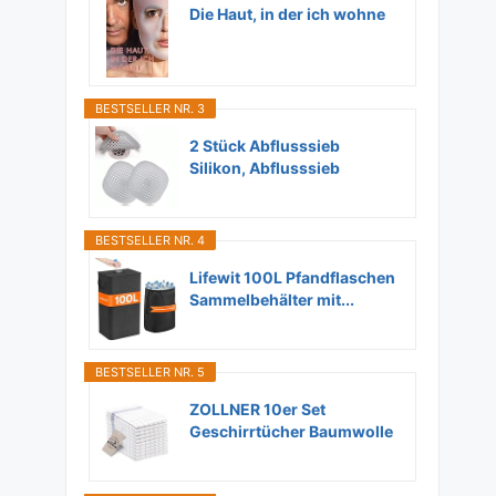
Die Haut, in der ich wohne
BESTSELLER NR. 3
2 Stück Abflusssieb
Silikon, Abflusssieb
Dusche...
BESTSELLER NR. 4
Lifewit 100L Pfandflaschen
Sammelbehälter mit...
BESTSELLER NR. 5
ZOLLNER 10er Set
Geschirrtücher Baumwolle
in...