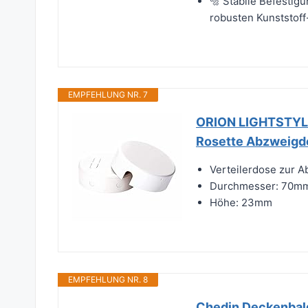
🔩 Stabile Befestigu
robusten Kunststoff
EMPFEHLUNG NR. 7
ORION LIGHTSTYLE
Rosette Abzweigd
Verteilerdose zur 
Durchmesser: 70m
Höhe: 23mm
EMPFEHLUNG NR. 8
Chedin Deckenbal