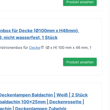
Produkt ansehen
nbox für Decke (Ø100mm x H46mm),
ß, nicht wasserfest, 1 Stück
strionenbox für
Decke
(Ø x H) 100 mm x 46 mm, 1
Produkt ansehen
Deckenlampen Baldachin | Weiß | 2 Stück
baldachin 100x25mm | Deckenrosette |
achin | Deckenlampen Zubehör,