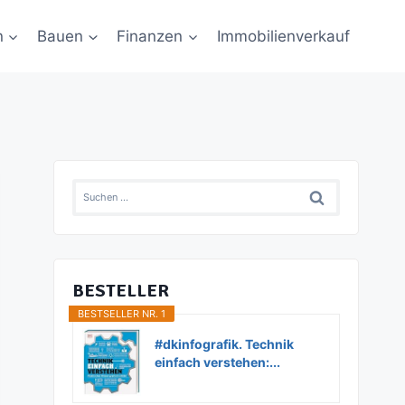
n
Bauen
Finanzen
Immobilienverkauf
Suchen
nach:
BESTELLER
BESTSELLER NR. 1
#dkinfografik. Technik
einfach verstehen:...