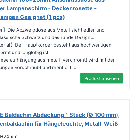
der Lampenschirm - Deckenrosette -
Lampen Geeignet (1 pcs)
er】Die Abzweigdose aus Metall sieht edler und
klassische Schwarz und das runde Design...
erial】Der Hauptkörper besteht aus hochwertigem
formt und langlebig ist.
ese aufhängung aus metall (verchromt) wird mit der
ngen verschraubt und montiert,...
Produkt ansehen
 Baldachin Abdeckung 1 Stück (Ø 100 mm),
nbaldachin für Hängeleuchte, Metall, Weiß
0xH24mm