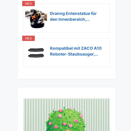
NEU
Dranng Entenstatue für
den Innenbereich,...
NEU
Kompatibel mit ZACO A10
Roboter-Staubsauger,...