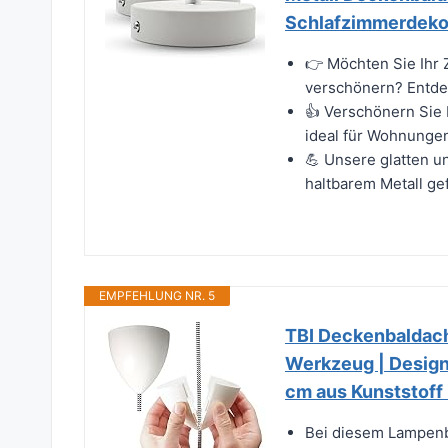
Schlafzimmerdeko
👉 Möchten Sie Ihr
verschönern? Entde
👍 Verschönern Sie 
ideal für Wohnungen
💪 Unsere glatten u
haltbarem Metall gef
EMPFEHLUNG NR. 5
TBI Deckenbaldach
Werkzeug | Design
cm aus Kunststof
Bei diesem Lampenb