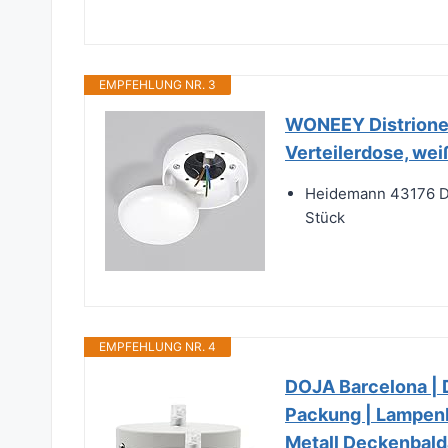
EMPFEHLUNG NR. 3
WONEEY Distrione
Verteilerdose, wei
Heidemann 43176 Di
Stück
EMPFEHLUNG NR. 4
DOJA Barcelona | 
Packung | Lampen
Metall Deckenbald