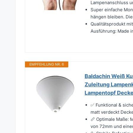
Lampenanschluss un
Super einfache Mon
hängen bleiben. Die 
Qualitätsprodukt m
Ausführung: Made i
EMPFEHLUNG NR. 6
Baldachin Weiß Ku
Zuleitung Lampenk
Lampentopf Decke
✅ Funktional & sich
matt verdeckt Decke
📏 Optimale Maße: 
von 72mm und einem