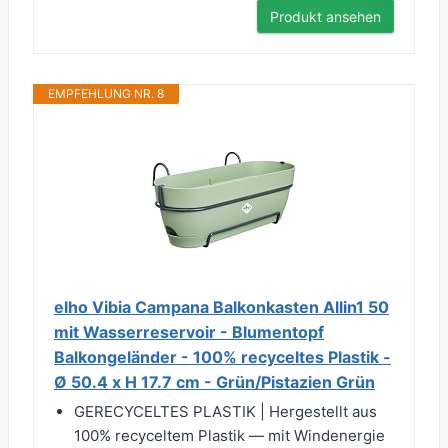
Produkt ansehen
EMPFEHLUNG NR. 8
elho Vibia Campana Balkonkasten Allin1 50
mit Wasserreservoir - Blumentopf
Balkongeländer - 100% recyceltes Plastik -
Ø 50.4 x H 17.7 cm - Grün/Pistazien Grün
GERECYCELTES PLASTIK | Hergestellt aus
100% recyceltem Plastik — mit Windenergie