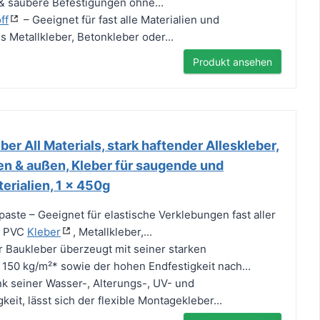
e & saubere Befestigungen ohne...
ff
– Geeignet für fast alle Materialien und
ls Metallkleber, Betonkleber oder...
Produkt ansehen
er All Materials, stark haftender Alleskleber,
nen & außen, Kleber für saugende und
erialien, 1 x 450g
aste – Geeignet für elastische Verklebungen fast aller
ls PVC
Kleber
, Metallkleber,...
er Baukleber überzeugt mit seiner starken
150 kg/m²* sowie der hohen Endfestigkeit nach...
k seiner Wasser-, Alterungs-, UV- und
eit, lässt sich der flexible Montagekleber...