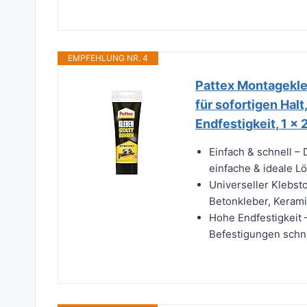
EMPFEHLUNG NR. 4
Pattex Montagekleb
für sofortigen Halt
Endfestigkeit, 1 x 
Einfach & schnell – 
einfache & ideale L
Universeller Klebsto
Betonkleber, Keramik
Hohe Endfestigkeit 
Befestigungen schne