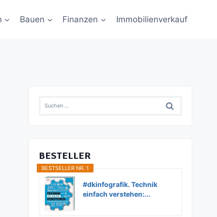
n
Bauen
Finanzen
Immobilienverkauf
Suchen
nach:
BESTELLER
BESTSELLER NR. 1
#dkinfografik. Technik
einfach verstehen:...