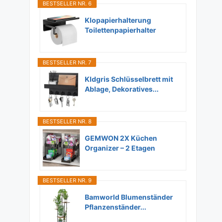
BESTSELLER NR. 6
Klopapierhalterung
Toilettenpapierhalter
Ohne...
BESTSELLER NR. 7
Kldgris Schlüsselbrett mit
Ablage, Dekoratives...
BESTSELLER NR. 8
GEMWON 2X Küchen
Organizer – 2 Etagen
Unter...
BESTSELLER NR. 9
Bamworld Blumenständer
Pflanzenständer...