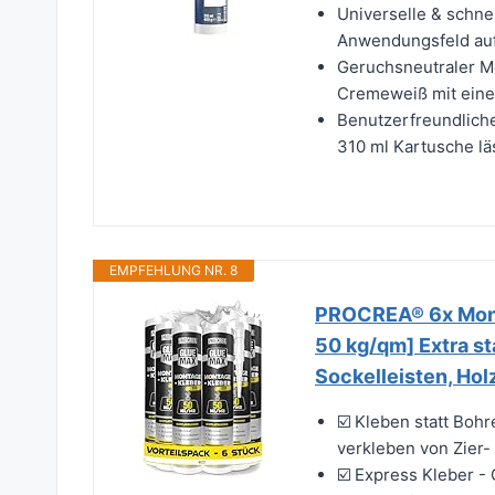
Universelle & schne
Anwendungsfeld aufg
Geruchsneutraler Mo
Cremeweiß mit einer
Benutzerfreundliche
310 ml Kartusche läs
EMPFEHLUNG NR. 8
PROCREA® 6x Monta
50 kg/qm] Extra st
Sockelleisten, Holz
☑️ Kleben statt Bohr
verkleben von Zier-
☑️ Express Kleber - 