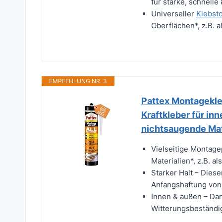
für starke, schnell
Universeller
Klebsto
Oberflächen*, z.B. a
EMPFEHLUNG NR. 3
Pattex Montagekleb
Kraftkleber für in
nichtsaugende Mat
Vielseitige Montagep
Materialien*, z.B. a
Starker Halt – Dies
Anfangshaftung von 
Innen & außen – Dan
Witterungsbeständigk