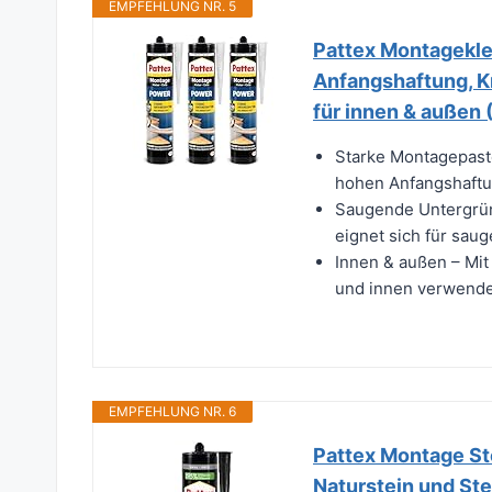
EMPFEHLUNG NR. 5
Pattex Montagekle
Anfangshaftung, Kr
für innen & außen 
Starke Montagepast
hohen Anfangshaftun
Saugende Untergrün
eignet sich für sauge
Innen & außen – Mit
und innen verwendet
EMPFEHLUNG NR. 6
Pattex Montage Ste
Naturstein und Ste