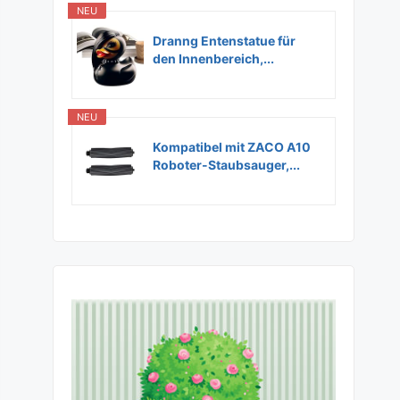
NEU
Dranng Entenstatue für
den Innenbereich,...
NEU
Kompatibel mit ZACO A10
Roboter-Staubsauger,...