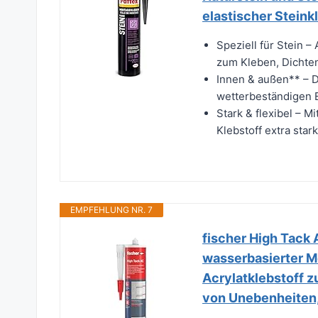
elastischer Steink
Speziell für Stein –
zum Kleben, Dichten
Innen & außen** – D
wetterbeständigen E
Stark & flexibel – M
Klebstoff extra star
EMPFEHLUNG NR. 7
fischer High Tack 
wasserbasierter M
Acrylatklebstoff 
von Unebenheiten,