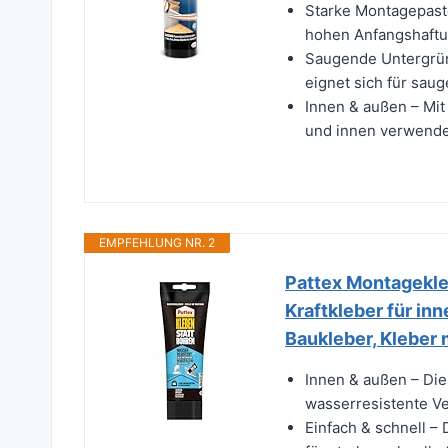
Starke Montagepast
hohen Anfangshaftun
Saugende Untergrün
eignet sich für sauge
Innen & außen – Mit
und innen verwendet
EMPFEHLUNG NR. 2
Pattex Montagekle
Kraftkleber für in
Baukleber, Kleber 
Innen & außen – Die
wasserresistente Ve
Einfach & schnell – 