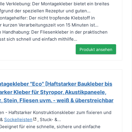
lle Verklebung: Der Montagekleber bietet ein breites
rund der speziellen Rezeptur und guten...
ntagehelfer: Der nicht tropfende Klebstoff in
 kurzen Verarbeitungszeit von 15 Minuten ist...
 Handhabung: Der Fliesenkleber in der praktischen
st sich schnell und einfach mithilfe...
Produkt ansehen
gekleber "Eco" [Haftstarker Baukleber bis
arker Kleber für Styropor, Akustikpaneele,
, Stein, Fliesen uvm. - weiß & überstreichbar
en - Haftstarker Konstruktionskleber zum fixieren und
 &
Sockelleisten
, Stuck- &...
Geeignet für eine schnelle, sichere und einfache