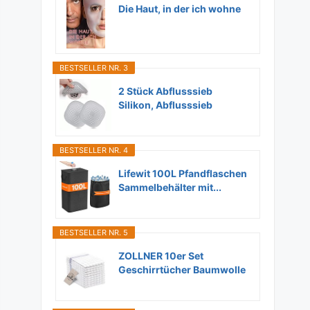
Die Haut, in der ich wohne
BESTSELLER NR. 3
2 Stück Abflusssieb
Silikon, Abflusssieb
Dusche...
BESTSELLER NR. 4
Lifewit 100L Pfandflaschen
Sammelbehälter mit...
BESTSELLER NR. 5
ZOLLNER 10er Set
Geschirrtücher Baumwolle
in...