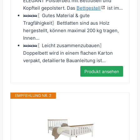
ELEGANT Polsterbett mit Bettfüßen und
Kopfteil gepolstert. Das
Bettgestell
ist im...
🛌🛌🛌〖Gutes Material & gute
Tragfähigkeit〗Bettlatten sind aus Holz
hergestellt, können maximal 200 kg tragen,
Innen...
🛌🛌🛌〖Leicht zusammenzubauen〗
Doppelbett wird in einem flachen Karton
verpakt, detailierte Bauanleitung ist...
Produkt ansehen
EMPFEHLUNG NR. 2