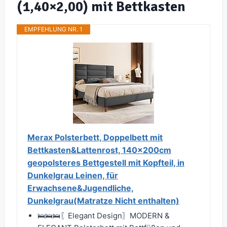
(1,40×2,00) mit Bettkasten
EMPFEHLUNG NR. 1
Merax Polsterbett, Doppelbett mit
Bettkasten&Lattenrost, 140x200cm
geopolsteres Bettgestell mit Kopfteil, in
Dunkelgrau Leinen, für
Erwachsene&Jugendliche,
Dunkelgrau(Matratze Nicht enthalten)
🛌🛌🛌〖Elegant Design〗MODERN &