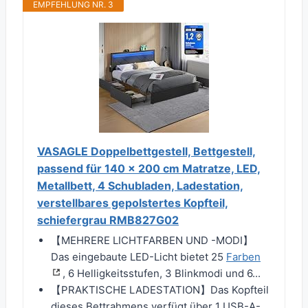
EMPFEHLUNG NR. 3
VASAGLE Doppelbettgestell, Bettgestell,
passend für 140 x 200 cm Matratze, LED,
Metallbett, 4 Schubladen, Ladestation,
verstellbares gepolstertes Kopfteil,
schiefergrau RMB827G02
【MEHRERE LICHTFARBEN UND -MODI】
Das eingebaute LED-Licht bietet 25
Farben
, 6 Helligkeitsstufen, 3 Blinkmodi und 6...
【PRAKTISCHE LADESTATION】Das Kopfteil
dieses Bettrahmens verfügt über 1 USB-A-