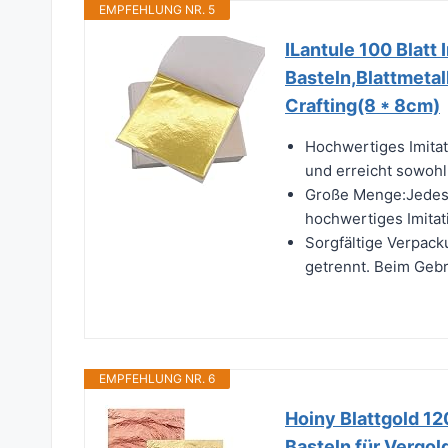
EMPFEHLUNG NR. 5
ILantule 100 Blatt
Basteln,Blattmetal
Crafting(8 * 8cm)
Hochwertiges Imitat
und erreicht sowohl 
Große Menge:Jedes B
hochwertiges Imitati
Sorgfältige Verpack
getrennt. Beim Gebr
EMPFEHLUNG NR. 6
Hoiny Blattgold 12
Basteln für Vergol