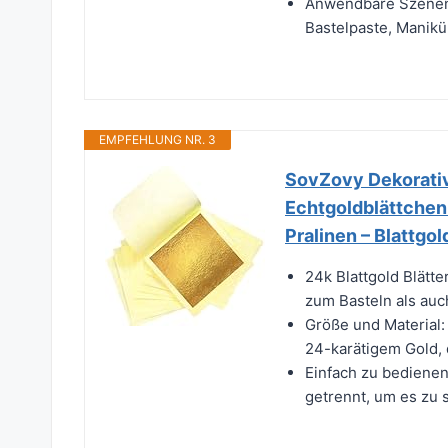
Anwendbare Szenen:
Bastelpaste, Manikü
EMPFEHLUNG NR. 3
SovZovy Dekorative
Echtgoldblättchen
Pralinen – Blattg
24k Blattgold Blätte
zum Basteln als au
Größe und Material:
24-karätigem Gold, 
Einfach zu bedienen
getrennt, um es zu s