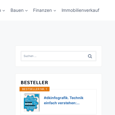
n
Bauen
Finanzen
Immobilienverkauf
Suchen
nach:
BESTELLER
BESTSELLER NR. 1
#dkinfografik. Technik
einfach verstehen:...