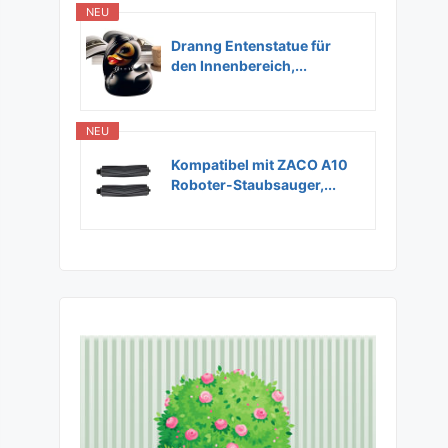
NEU
Dranng Entenstatue für
den Innenbereich,...
NEU
Kompatibel mit ZACO A10
Roboter-Staubsauger,...