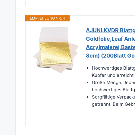
EMPFEHLUNG NR. 4
AJUNLKVDR Blattgo
Goldfolie,Leaf Anl
Acrylmalerei,Baste
8cm) (200Blatt Go
Hochwertiges Blattg
Kupfer und erreicht
Große Menge: Jedes 
hochwertiges Blattgo
Sorgfältige Verpack
getrennt. Beim Gebr