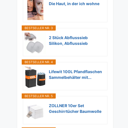
Die Haut, in der ich wohne
BESTSELLER NR. 3
2 Stück Abflusssieb
Silikon, Abflusssieb
Dusche...
BESTSELLER NR. 4
Lifewit 100L Pfandflaschen
Sammelbehälter mit...
BESTSELLER NR. 5
ZOLLNER 10er Set
Geschirrtücher Baumwolle
in...