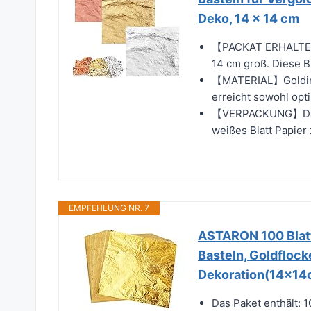
Deko, 14 x 14 cm
【PACKAT ERHALTEN】Si
14 cm groß. Diese Bla
【MATERIAL】Goldimita
erreicht sowohl opti
【VERPACKUNG】Das Bl
weißes Blatt Papier 
EMPFEHLUNG NR. 7
ASTARON 100 Blatt 
Basteln, Goldflock
Dekoration(14x14c
Das Paket enthält: 1