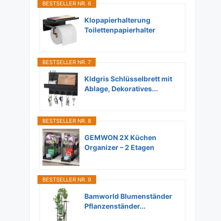
BESTSELLER NR. 6
Klopapierhalterung
Toilettenpapierhalter
Ohne...
BESTSELLER NR. 7
Kldgris Schlüsselbrett mit
Ablage, Dekoratives...
BESTSELLER NR. 8
GEMWON 2X Küchen
Organizer – 2 Etagen
Unter...
BESTSELLER NR. 9
Bamworld Blumenständer
Pflanzenständer...