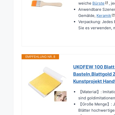
weiche
Bürste
, j
Anwendbare Szenen: 
Gemälde,
Keramik
Verpackung: Jedes B
Sie es verwenden, m
EMPFEHLUNG NR. 8
UKOFEW 100 Blatt 
Basteln,Blattgold 
Kunstprojekt Hand
【Material】: Imitatio
sind goldimitationen.
【Große Menge】: Jed
Blätter hochwertiges 