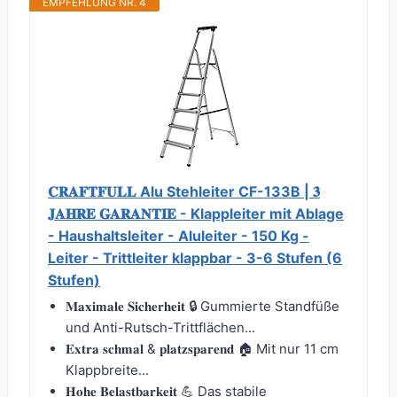
EMPFEHLUNG NR. 4
𝐂𝐑𝐀𝐅𝐓𝐅𝐔𝐋𝐋 Alu Stehleiter CF-133B | 𝟑
𝐉𝐀𝐇𝐑𝐄 𝐆𝐀𝐑𝐀𝐍𝐓𝐈𝐄 - Klappleiter mit Ablage
- Haushaltsleiter - Aluleiter - 150 Kg -
Leiter - Trittleiter klappbar - 3-6 Stufen (6
Stufen)
𝐌𝐚𝐱𝐢𝐦𝐚𝐥𝐞 𝐒𝐢𝐜𝐡𝐞𝐫𝐡𝐞𝐢𝐭 🔒 Gummierte Standfüße
und Anti-Rutsch-Trittflächen...
𝐄𝐱𝐭𝐫𝐚 𝐬𝐜𝐡𝐦𝐚𝐥 & 𝐩𝐥𝐚𝐭𝐳𝐬𝐩𝐚𝐫𝐞𝐧𝐝 🏠 Mit nur 11 cm
Klappbreite...
𝐇𝐨𝐡𝐞 𝐁𝐞𝐥𝐚𝐬𝐭𝐛𝐚𝐫𝐤𝐞𝐢𝐭 💪 Das stabile