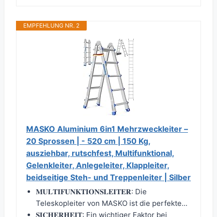
EMPFEHLUNG NR. 2
MASKO Aluminium 6in1 Mehrzweckleiter –
20 Sprossen | - 520 cm | 150 Kg,
ausziehbar, rutschfest, Multifunktional,
Gelenkleiter, Anlegeleiter, Klappleiter,
beidseitige Steh- und Treppenleiter | Silber
𝐌𝐔𝐋𝐓𝐈𝐅𝐔𝐍𝐊𝐓𝐈𝐎𝐍𝐒𝐋𝐄𝐈𝐓𝐄𝐑: Die
Teleskopleiter von MASKO ist die perfekte...
𝐒𝐈𝐂𝐇𝐄𝐑𝐇𝐄𝐈𝐓: Ein wichtiger Faktor bei