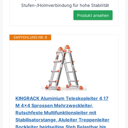
Stufen-/Holmverbindung für hohe Stabilität
Produkt ansehen
EMPFEHLUNG NR. 8
KINGRACK Aluminium Teleskopleiter 4,17
M 4x4 Sprossen Mehrzweckleiter,
Rutschfeste Multifunktionsleiter mit
Stabilisatorstange, Aluleiter Treppenleiter
Bockleiter beidseitige Steh Belastbar bis