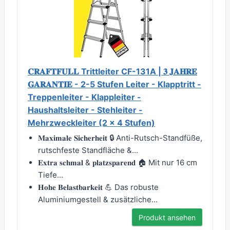
𝐂𝐑𝐀𝐅𝐓𝐅𝐔𝐋𝐋 Trittleiter CF-131A | 𝟑 𝐉𝐀𝐇𝐑𝐄
𝐆𝐀𝐑𝐀𝐍𝐓𝐈𝐄 - 2-5 Stufen Leiter - Klapptritt -
Treppenleiter - Klappleiter -
Haushaltsleiter - Stehleiter -
Mehrzweckleiter (2 x 4 Stufen)
𝐌𝐚𝐱𝐢𝐦𝐚𝐥𝐞 𝐒𝐢𝐜𝐡𝐞𝐫𝐡𝐞𝐢𝐭 🔒 Anti-Rutsch-Standfüße,
rutschfeste Standfläche &...
𝐄𝐱𝐭𝐫𝐚 𝐬𝐜𝐡𝐦𝐚𝐥 & 𝐩𝐥𝐚𝐭𝐳𝐬𝐩𝐚𝐫𝐞𝐧𝐝 🏠 Mit nur 16 cm
Tiefe...
𝐇𝐨𝐡𝐞 𝐁𝐞𝐥𝐚𝐬𝐭𝐛𝐚𝐫𝐤𝐞𝐢𝐭 💪 Das robuste
Aluminiumgestell & zusätzliche...
Produkt ansehen