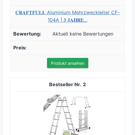
𝐂𝐑𝐀𝐅𝐓𝐅𝐔𝐋𝐋 Aluminium Mehrzweckleiter CF-
104A | 𝟑 𝐉𝐀𝐇𝐑𝐄...
Aktuell keine Bewertungen
Produkt ansehen
2