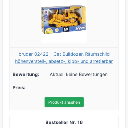
bruder 02422 - Cat Bulldozer, Räumschild
höhenverstell-, absetz-, kipp- und arretierbar
Aktuell keine Bewertungen
Produkt ansehen
16