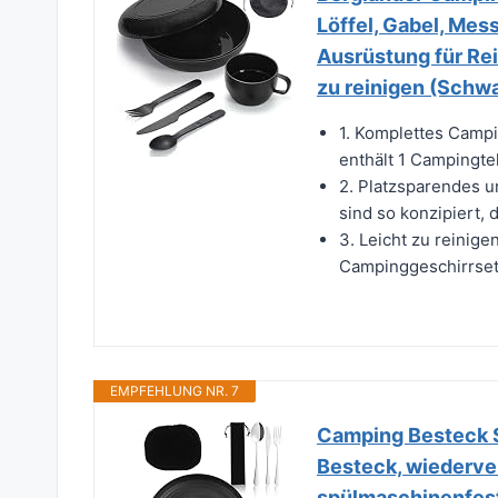
Löffel, Gabel, Me
Ausrüstung für Rei
zu reinigen (Schw
1. Komplettes Camp
enthält 1 Campingtel
2. Platzsparendes u
sind so konzipiert, 
3. Leicht zu reinig
Campinggeschirrset i
EMPFEHLUNG NR. 7
Camping Besteck S
Besteck, wiederve
spülmaschinenfest 