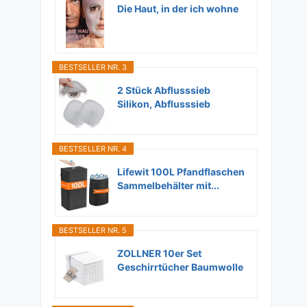
Die Haut, in der ich wohne
BESTSELLER NR. 3
2 Stück Abflusssieb
Silikon, Abflusssieb
Dusche...
BESTSELLER NR. 4
Lifewit 100L Pfandflaschen
Sammelbehälter mit...
BESTSELLER NR. 5
ZOLLNER 10er Set
Geschirrtücher Baumwolle
in...