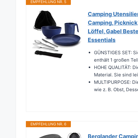
EMPFEHLUNG NR. 5
Camping Utensilie
Camping, Picknick
Löffel, Gabel Best
Essentials
GÜNSTIGES SET: Sie
enthält 1 großen Tel
HOHE QUALITÄT: Die
Material. Sie sind le
MULTIPURPOSE: Dies
wie z. B. Obst, Dess
EMPFEHLUNG NR. 6
Berglander Camping