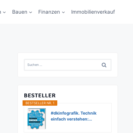
n
Bauen
Finanzen
Immobilienverkauf
Suchen
nach:
BESTELLER
BESTSELLER NR. 1
#dkinfografik. Technik
einfach verstehen:...