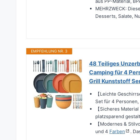
aus PP-Material, BPA
MEHRZWECK: Diese U
Desserts, Salate, N
EMPFEHLUNG NR. 3
48 Teiliges Unzer
Camping für 4 Pers
Grill Kunststoff S
【Leichte Geschirrs
Set für 4 Personen, 
【Sicheres Material 
platzsparend gestalt
【Modernes & Stilvol
und 4
Farben
. Da