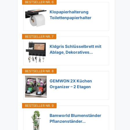
BESTSELLER NR. 6
Klopapierhalterung
Toilettenpapierhalter
Ohne...
BESTSELLER NR. 7
Kldgris Schlüsselbrett mit
Ablage, Dekoratives...
BESTSELLER NR. 8
GEMWON 2X Küchen
Organizer – 2 Etagen
Unter...
BESTSELLER NR. 9
Bamworld Blumenständer
Pflanzenständer...