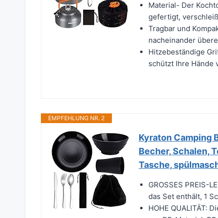
Material- Der Kocht
gefertigt, verschlei
Tragbar und Kompak
nacheinander überei
Hitzebeständige Grif
schützt Ihre Hände v
EMPFEHLUNG NR. 2
Kyraton Camping B
Becher, Schalen, T
Tasche, spülmasc
GROSSES PREIS-LEIS
das Set enthält, 1 Sc
HOHE QUALITÄT: Die