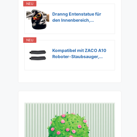
NEU
Dranng Entenstatue für
den Innenbereich,...
NEU
Kompatibel mit ZACO A10
Roboter-Staubsauger,...