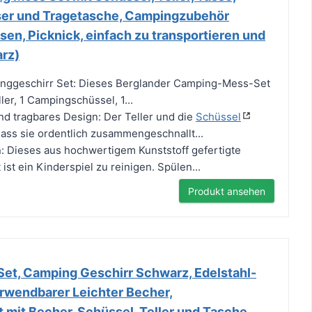
sser und Tragetasche, Campingzubehör
sen, Picknick, einfach zu transportieren und
arz)
inggeschirr Set: Dieses Berglander Camping-Mess-Set
ler, 1 Campingschüssel, 1...
nd tragbares Design: Der Teller und die
Schüssel
dass sie ordentlich zusammengeschnallt...
en: Dieses aus hochwertigem Kunststoff gefertigte
st ein Kinderspiel zu reinigen. Spülen...
Produkt ansehen
et, Camping Geschirr Schwarz, Edelstahl-
rwendbarer Leichter Becher,
mit Becher, Schüssel, Teller und Tasche,