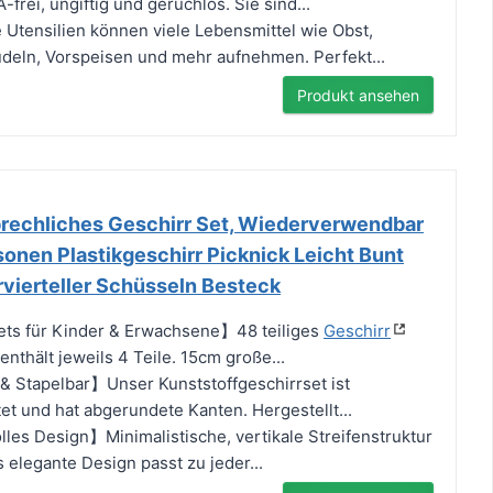
-frei, ungiftig und geruchlos. Sie sind...
tensilien können viele Lebensmittel wie Obst,
udeln, Vorspeisen und mehr aufnehmen. Perfekt...
Produkt ansehen
brechliches Geschirr Set, Wiederverwendbar
onen Plastikgeschirr Picknick Leicht Bunt
ervierteller Schüsseln Besteck
ets für Kinder & Erwachsene】48 teiliges
Geschirr
enthält jeweils 4 Teile. 15cm große...
& Stapelbar】Unser Kunststoffgeschirrset ist
et und hat abgerundete Kanten. Hergestellt...
les Design】Minimalistische, vertikale Streifenstruktur
s elegante Design passt zu jeder...