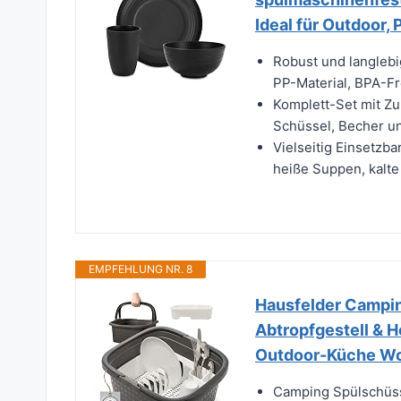
Ideal für Outdoor,
Robust und langlebi
PP-Material, BPA-Frei
Komplett-Set mit Zu
Schüssel, Becher un
Vielseitig Einsetzba
heiße Suppen, kalte 
EMPFEHLUNG NR. 8
Hausfelder Campin
Abtropfgestell & 
Outdoor-Küche Woh
Camping Spülschüss