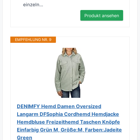
einzeln...
Produkt ansehen
EMPFEHLUNG NR. 9
DENIMFY Hemd Damen Oversized
Langarm DFSophia Cordhemd Hemdjacke
Hemdbluse Freizeithemd Taschen Knöpfe
Einfarbig Grün M, Größe:M, Farben:Jadeite
Green