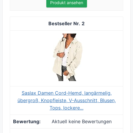
Produkt ansehen
2
Saslax Damen Cord-Hemd, langärmelig,
übergroß, Knopfleiste, V-Ausschnitt, Blusen,
Tops, lockere...
Aktuell keine Bewertungen