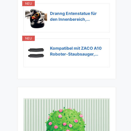
NEU
Dranng Entenstatue für
den Innenbereich,...
NEU
Kompatibel mit ZACO A10
Roboter-Staubsauger,...