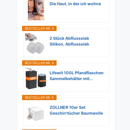
Die Haut, in der ich wohne
BESTSELLER NR. 3
2 Stück Abflusssieb
Silikon, Abflusssieb
Dusche...
BESTSELLER NR. 4
Lifewit 100L Pfandflaschen
Sammelbehälter mit...
BESTSELLER NR. 5
ZOLLNER 10er Set
Geschirrtücher Baumwolle
in...