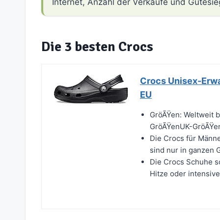
Internet, Anzahl der Verkäufe und Gütesie
Die 3 besten Crocs
Crocs Unisex-Erw
EU
GröÃŸen: Weltweit b
GröÃŸenUK-GröÃŸen 
Die Crocs für Männ
sind nur in ganzen G
Die Crocs Schuhe so
Hitze oder intensive