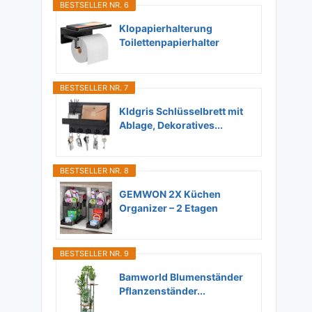
BESTSELLER NR. 6
Klopapierhalterung
Toilettenpapierhalter
Ohne...
BESTSELLER NR. 7
Kldgris Schlüsselbrett mit
Ablage, Dekoratives...
BESTSELLER NR. 8
GEMWON 2X Küchen
Organizer – 2 Etagen
Unter...
BESTSELLER NR. 9
Bamworld Blumenständer
Pflanzenständer...