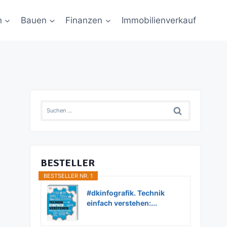
n
Bauen
Finanzen
Immobilienverkauf
Suchen
nach:
BESTELLER
BESTSELLER NR. 1
#dkinfografik. Technik
einfach verstehen:...