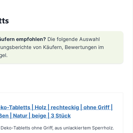
tts
äufern empfohlen?
Die folgende Auswahl
hrungsberichte von Käufern, Bewertungen im
gel.
ko-Tabletts | Holz | rechteckig | ohne Griff |
n | Natur | beige | 3 Stück
 Deko-Tabletts ohne Griff, aus unlackiertem Sperrholz.