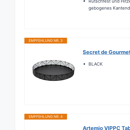
Rutschfest und Hitz
gebogenes Kantendes
EMPFEHLUNG NR. 3
Secret de Gourmet 
BLACK
EMPFEHLUNG NR. 4
Artemio VIPPC Tabl