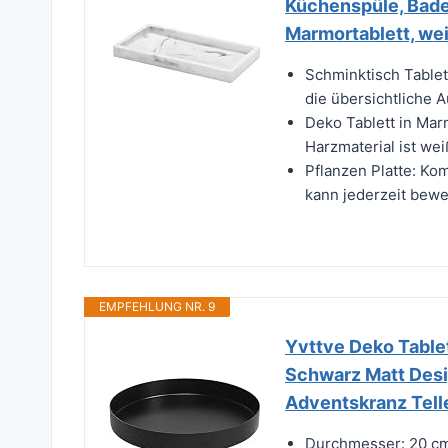
Küchenspüle, Bade
Marmortablett, wei
Schminktisch Tablet
die übersichtliche 
Deko Tablett in Ma
Harzmaterial ist wei
Pflanzen Platte: Ko
kann jederzeit beweg
EMPFEHLUNG NR. 9
Yvttve Deko Table
Schwarz Matt Desig
Adventskranz Tell
Durchmesser: 20 cm,