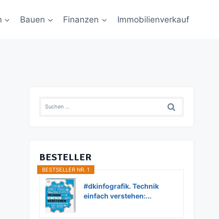
n
Bauen
Finanzen
Immobilienverkauf
Suchen
nach:
BESTELLER
BESTSELLER NR. 1
#dkinfografik. Technik
einfach verstehen:...