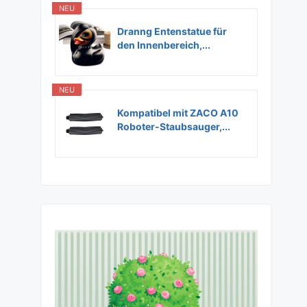
NEU
Dranng Entenstatue für
den Innenbereich,...
NEU
Kompatibel mit ZACO A10
Roboter-Staubsauger,...