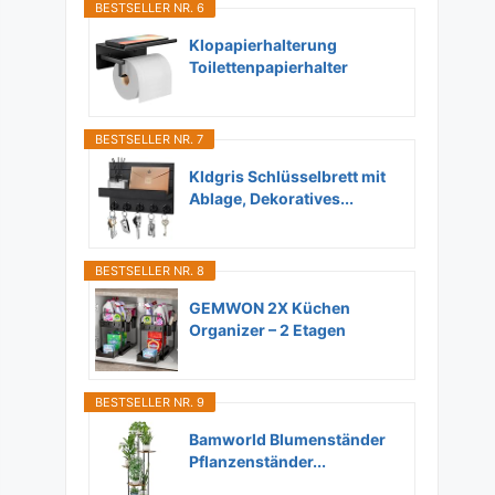
BESTSELLER NR. 6
Klopapierhalterung
Toilettenpapierhalter
Ohne...
BESTSELLER NR. 7
Kldgris Schlüsselbrett mit
Ablage, Dekoratives...
BESTSELLER NR. 8
GEMWON 2X Küchen
Organizer – 2 Etagen
Unter...
BESTSELLER NR. 9
Bamworld Blumenständer
Pflanzenständer...