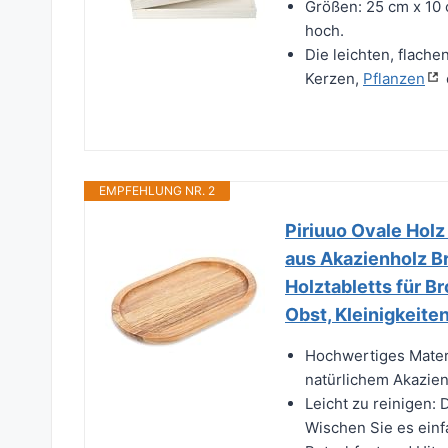
Größen: 25 cm x 10 
hoch.
Die leichten, flache
Kerzen,
Pflanzen
EMPFEHLUNG NR. 2
Piriuuo Ovale Holz 
aus Akazienholz B
Holztabletts für Br
Obst, Kleinigkeite
Hochwertiges Materi
natürlichem Akazienh
Leicht zu reinigen: 
Wischen Sie es ein