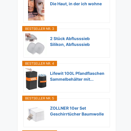
Die Haut, in der ich wohne
BESTSELLER NR. 3
2 Stück Abflusssieb
Silikon, Abflusssieb
Dusche...
BESTSELLER NR. 4
Lifewit 100L Pfandflaschen
Sammelbehälter mit...
BESTSELLER NR. 5
ZOLLNER 10er Set
Geschirrtücher Baumwolle
in...