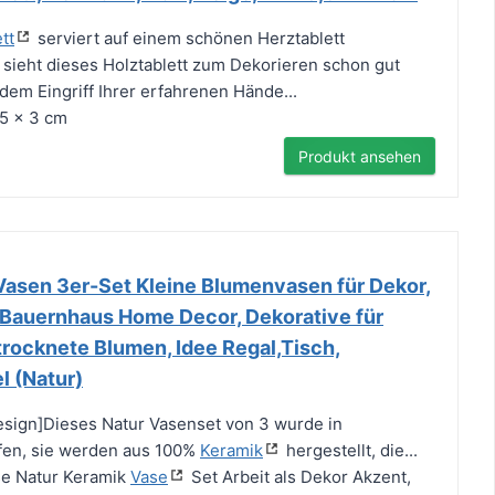
tt
serviert auf einem schönen Herztablett
 sieht dieses Holztablett zum Dekorieren schon gut
dem Eingriff Ihrer erfahrenen Hände...
,5 x 3 cm
Produkt ansehen
sen 3er-Set Kleine Blumenvasen für Dekor,
 Bauernhaus Home Decor, Dekorative für
ocknete Blumen, Idee Regal,Tisch,
l (Natur)
esign]Dieses Natur Vasenset von 3 wurde in
en, sie werden aus 100%
Keramik
hergestellt, die...
se Natur Keramik
Vase
Set Arbeit als Dekor Akzent,