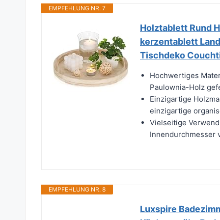
EMPFEHLUNG NR. 7
Holztablett Rund 
kerzentablett Land
Tischdeko Coucht
Hochwertiges Materi
Paulownia-Holz gefer
Einzigartige Holzma
einzigartige organi
Vielseitige Verwendu
Innendurchmesser v
EMPFEHLUNG NR. 8
Luxspire Badezimme