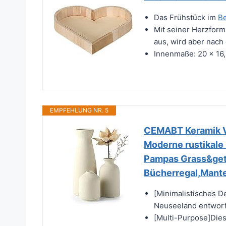
Das Frühstück im
Be
Mit seiner Herzform
aus, wird aber nach 
Innenmaße: 20 x 16
EMPFEHLUNG NR. 5
CEMABT Keramik Va
Moderne rustikale
Pampas Grass&getr
Bücherregal,Mante
[Minimalistisches D
Neuseeland entworf
[Multi-Purpose]Die