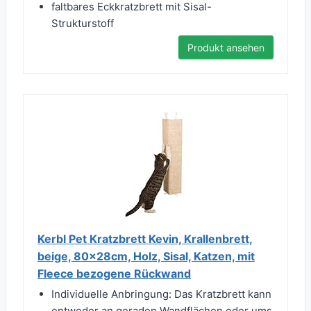
faltbares Eckkratzbrett mit Sisal-
Strukturstoff
Produkt ansehen
Kerbl Pet Kratzbrett Kevin, Krallenbrett,
beige, 80x28cm, Holz, Sisal, Katzen, mit
Fleece bezogene Rückwand
Individuelle Anbringung: Das Kratzbrett kann
entweder an geraden Wandflächen oder ums