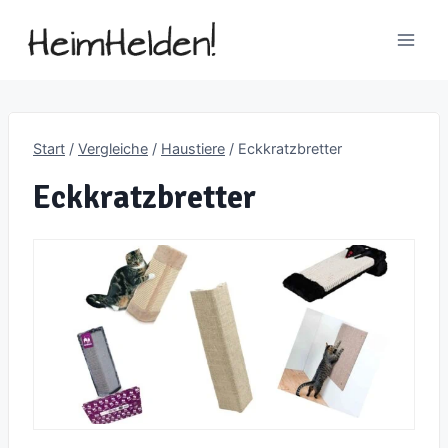
Zum
Inhalt
springen
Start
/
Vergleiche
/
Haustiere
/
Eckkratzbretter
Eckkratzbretter