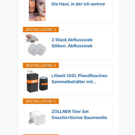
Die Haut, in der ich wohne
BESTSELLER NR. 3
2 Stück Abflusssieb
Silikon, Abflusssieb
Dusche...
BESTSELLER NR. 4
Lifewit 100L Pfandflaschen
Sammelbehälter mit...
BESTSELLER NR. 5
ZOLLNER 10er Set
Geschirrtücher Baumwolle
in...