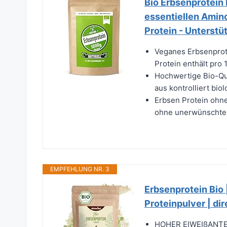
Bio Erbsenprotein P
essentiellen Amin
Protein - Unterst
Veganes Erbsenprote
Protein enthält pro
Hochwertige Bio-Qua
aus kontrolliert bi
Erbsen Protein ohne
ohne unerwünschte 
EMPFEHLUNG NR. 3
Erbsenprotein Bio 
Proteinpulver | di
HOHER EIWEIßANTEIL: