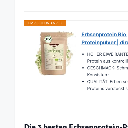
EMPFEHLUNG NR. 3
Erbsenprotein Bio 
Proteinpulver | di
HOHER EIWEIßANTEIL:
Protein aus kontroll
GESCHMACK: Schmeck
Konsistenz.
QUALITÄT: Erben sel
Proteins versteckt si
Die 3 besten Erbsenprotein-