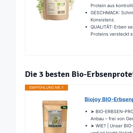
Protein aus kontroll
GESCHMACK: Schmeck
Konsistenz.
QUALITÄT: Erben sel
Proteins versteckt si
Die 3 besten Bio-Erbsenprot
EMPFEHLUNG NR. 1
Biojoy BIO-Erbsenp
➤ BIO-ERBSEN-PROT
Anbau – frei von Ge
➤ WIE? | Unser BIO-
und ist leicht löslich