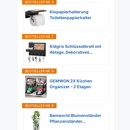
BESTSELLER NR. 6
Klopapierhalterung
Toilettenpapierhalter
Ohne...
BESTSELLER NR. 7
Kldgris Schlüsselbrett mit
Ablage, Dekoratives...
BESTSELLER NR. 8
GEMWON 2X Küchen
Organizer – 2 Etagen
Unter...
BESTSELLER NR. 9
Bamworld Blumenständer
Pflanzenständer...