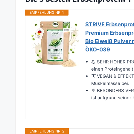
EMPFEHLUNG NR. 1
STRIVE Erbsenprot
Premium Erbsenprote
Bio Eiweiß Pulver 
ÖKO-039
💪 SEHR HOHER PROT
einen Proteingehalt 
🏋️ VEGAN & EFFEKTI
Muskelmasse bei.
🥦 BESONDERS VERT
ist aufgrund seiner
EMPFEHLUNG NR. 2