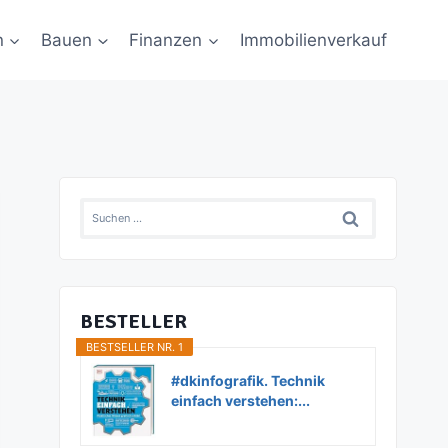
n
Bauen
Finanzen
Immobilienverkauf
Suchen
nach:
BESTELLER
BESTSELLER NR. 1
#dkinfografik. Technik
einfach verstehen:...