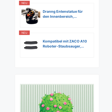
NEU
Dranng Entenstatue für
den Innenbereich,...
NEU
Kompatibel mit ZACO A10
Roboter-Staubsauger,...