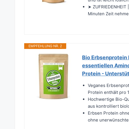
➤ ZUFRIEDENHEIT | W
Minuten Zeit nehmen
EMPFEHLUNG NR. 2
Bio Erbsenprotein P
essentiellen Amin
Protein - Unterst
Veganes Erbsenprote
Protein enthält pro
Hochwertige Bio-Qua
aus kontrolliert bi
Erbsen Protein ohne
ohne unerwünschte 