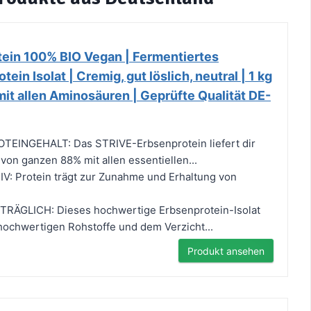
ein 100% BIO Vegan | Fermentiertes
in Isolat | Cremig, gut löslich, neutral | 1 kg
mit allen Aminosäuren | Geprüfte Qualität DE-
EINGEHALT: Das STRIVE-Erbsenprotein liefert dir
von ganzen 88% mit allen essentiellen...
V: Protein trägt zur Zunahme und Erhaltung von
RÄGLICH: Dieses hochwertige Erbsenprotein-Isolat
 hochwertigen Rohstoffe und dem Verzicht...
Produkt ansehen