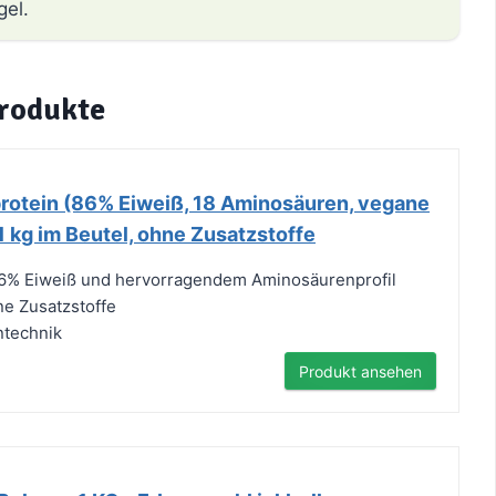
gel.
Produkte
otein (86% Eiweiß, 18 Aminosäuren, vegane
1 kg im Beutel, ohne Zusatzstoffe
86% Eiweiß und hervorragendem Aminosäurenprofil
e Zusatzstoffe
ntechnik
Produkt ansehen