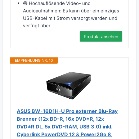
🔵 Hochauflösende Video- und
Audioaufnahmen: Es kann über ein einziges
USB-Kabel mit Strom versorgt werden und
verfügt über...
Produkt ansehen
EMPFEHLUNG NR. 10
ASUS BW-16D1H-U Pro externer Blu-Ray
Brenner (12x BD-R, 16x DVD±R, 12x
DVD±R DL, 5x DVD-RAM, USB 3.0) inkl.
Cyberlink PowerDVD 12 & Power2Go 8,