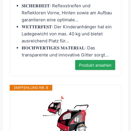
𝐒𝐈𝐂𝐇𝐄𝐑𝐇𝐄𝐈𝐓: Reflexstreifen und
Reflektoren Vorne, Hinten sowie am Aufbau
garantieren eine optimale...
𝐖𝐄𝐓𝐓𝐄𝐑𝐅𝐄𝐒𝐓: Der Kinderanhänger hat ein
Ladegewicht von max. 40 kg und bietet
ausreichend Platz für...
𝐇𝐎𝐂𝐇𝐖𝐄𝐑𝐓𝐈𝐆𝐄𝐒 𝐌𝐀𝐓𝐄𝐑𝐈𝐀𝐋: Das
transparente und innovative Gitter sorgt...
Produkt ansehen
EMPFEHLUNG NR. 8