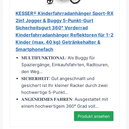
KESSER® Kinderfahrradanhänger Sport-RX
2in1 Jogger & Buggy 5-Punkt-Gurt
Sicherheitsgurt 360° Vorderrad
Kinderfahrradanhänger Reflektoren für 1-2
Kinder (max. 40 kg) Getränkehalter &
Smartphonefach
𝐌𝐔𝐋𝐓𝐈𝐅𝐔𝐍𝐊𝐓𝐈𝐎𝐍𝐀𝐋: Als Buggy für
Spaziergänge, Einkaufsfahrten, Radtouren,
den Weg...
𝐒𝐈𝐂𝐇𝐄𝐑𝐇𝐄𝐈𝐓: Gut angeschnallt und
gesichert ist Ihr kleiner Racker durch zwei
hochwertige 5-Punkt...
𝐀𝐍𝐆𝐄𝐍𝐄𝐇𝐌𝐄𝐒 𝐅𝐀𝐇𝐑𝐄𝐍: Ausgestattet mit
einem hochwertigem 360° Grad voll...
Produkt ansehen