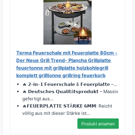
Terma Feuerschale mit Feuerplatte 80cm -
Der Neue Grill Trend- Plancha Grillplatte
feuertonne mit grillplatte holzkohlegrill
komplett grilltonne grillring feuerkorb
🔥 𝟮-𝗶𝗻-𝟭 𝗙𝗲𝘂𝗲𝗿𝘀𝗰𝗵𝗮𝗹𝗲 & 𝗙𝗲𝘂𝗲𝗿𝗽𝗹𝗮𝘁𝘁𝗲 –...
🔥 𝗗𝗲𝘂𝘁𝘀𝗰𝗵𝗲𝘀 𝗤𝘂𝗮𝗹𝗶𝘁ä𝘁𝘀𝗽𝗿𝗼𝗱𝘂𝗸𝘁 – Massiv
gefertigt aus...
🔥𝗙𝗘𝗨𝗘𝗥𝗣𝗟𝗔𝗧𝗧𝗘 𝗦𝗧Ä𝗥𝗞𝗘 𝟲𝗠𝗠: Reicht
völlig aus mit dieser Stärke ist...
Produkt ansehen