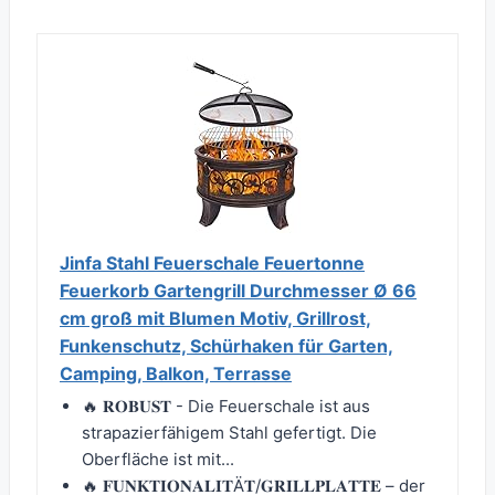
Jinfa Stahl Feuerschale Feuertonne
Feuerkorb Gartengrill Durchmesser Ø 66
cm groß mit Blumen Motiv, Grillrost,
Funkenschutz, Schürhaken für Garten,
Camping, Balkon, Terrasse
🔥 𝐑𝐎𝐁𝐔𝐒𝐓 - Die Feuerschale ist aus
strapazierfähigem Stahl gefertigt. Die
Oberfläche ist mit...
🔥 𝐅𝐔𝐍𝐊𝐓𝐈𝐎𝐍𝐀𝐋𝐈𝐓Ä𝐓/𝐆𝐑𝐈𝐋𝐋𝐏𝐋𝐀𝐓𝐓𝐄 – der