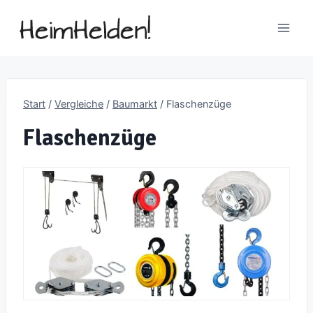
Zum
Inhalt
springen
Start
/
Vergleiche
/
Baumarkt
/
Flaschenzüge
Flaschenzüge