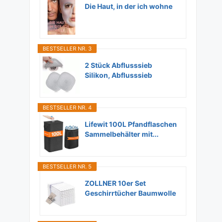
Die Haut, in der ich wohne
BESTSELLER NR. 3
2 Stück Abflusssieb
Silikon, Abflusssieb
Dusche...
BESTSELLER NR. 4
Lifewit 100L Pfandflaschen
Sammelbehälter mit...
BESTSELLER NR. 5
ZOLLNER 10er Set
Geschirrtücher Baumwolle
in...