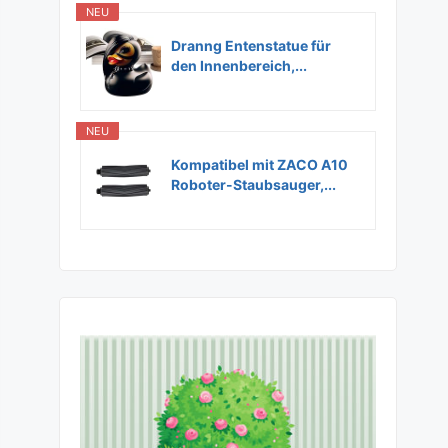
NEU
Dranng Entenstatue für
den Innenbereich,...
NEU
Kompatibel mit ZACO A10
Roboter-Staubsauger,...