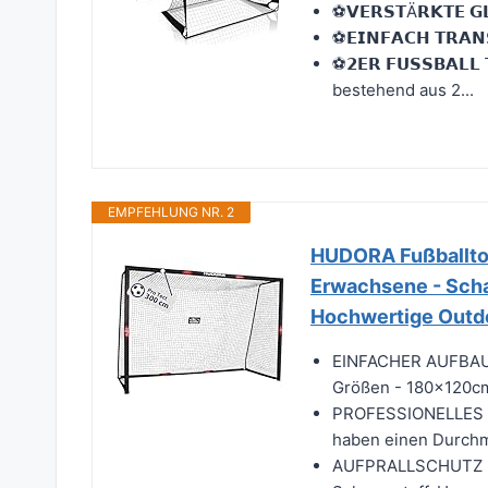
⚽𝗩𝗘𝗥𝗦𝗧Ä𝗥𝗞𝗧𝗘 𝗚
⚽𝗘𝗜𝗡𝗙𝗔𝗖𝗛 𝗧𝗥𝗔
⚽𝟮𝗘𝗥 𝗙𝗨𝗦𝗦𝗕𝗔𝗟
bestehend aus 2...
EMPFEHLUNG NR. 2
HUDORA Fußballtor 
Erwachsene - Scha
Hochwertige Outdo
EINFACHER AUFBAU - 
Größen - 180x120c
PROFESSIONELLES 
haben einen Durchm
AUFPRALLSCHUTZ - D