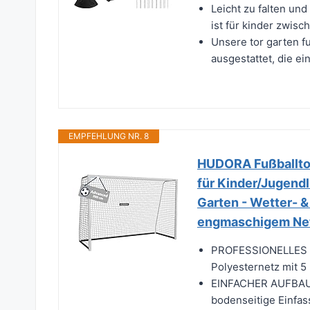
Leicht zu falten un
ist für kinder zwisc
Unsere tor garten f
ausgestattet, die ei
EMPFEHLUNG NR. 8
HUDORA Fußballto
für Kinder/Jugend
Garten - Wetter- &
engmaschigem Ne
PROFESSIONELLES K
Polyesternetz mit 5
EINFACHER AUFBAU -
bodenseitige Einfa