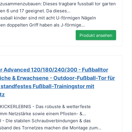
d zusammenzubauen: Dieses tragbare fussball tor garten
hen 6 und 17 geeignet. Da dieses...
ussball kinder sind mit acht U-förmigen Nägeln
nen doppelten Griff haben als J-förmige...
Produkt ansehen
r Advanced 120/180/240/300 - Fußballtor
liche & Erwachsene - Outdoor-Fußball-Tor für
 standfestes Fußball-Trainingstor mit
tz
ICKERLEBNIS - Das robuste & wetterfeste
 mm Netzstärke sowie einem Pfosten- &...
 Die stabilen Schraubverbindungen & das
ssband des Tornetzes machen die Montage zum...