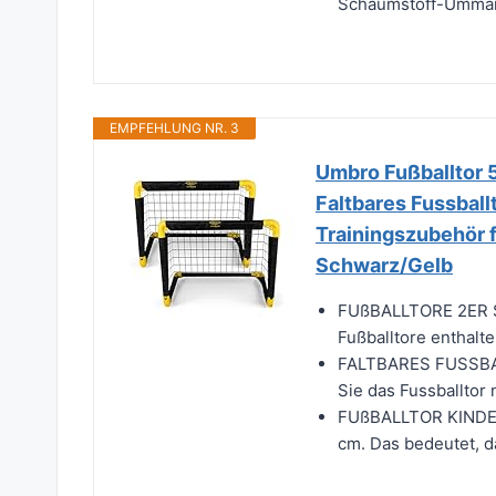
Schaumstoff-Ummante
EMPFEHLUNG NR. 3
Umbro Fußballtor 5
Faltbares Fussballt
Trainingszubehör f
Schwarz/Gelb
FUßBALLTORE 2ER SET
Fußballtore enthalte
FALTBARES FUSSBALLT
Sie das Fussballtor
FUßBALLTOR KINDER 
cm. Das bedeutet, da