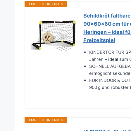
EMPFEHLUNG NR. 5
Schildkröt faltbare
90×60×60 cm für dr
Heringen – ideal f
Freizeitspiel
KINDERTOR FÜR SPIE
Jahren – ideal zum 
SCHNELL AUFGEBAUT
ermöglicht sekunden
FÜR INDOOR & OUTD
900 g und robuster B
EMPFEHLUNG NR. 6