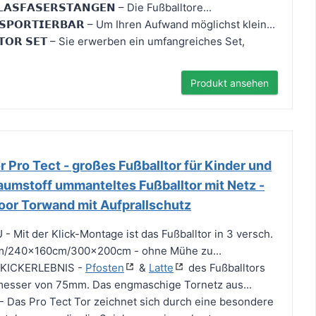
𝗟𝗔𝗦𝗙𝗔𝗦𝗘𝗥𝗦𝗧𝗔𝗡𝗚𝗘𝗡 – Die Fußballtore...
𝗡𝗦𝗣𝗢𝗥𝗧𝗜𝗘𝗥𝗕𝗔𝗥 – Um Ihren Aufwand möglichst klein...
𝗟 𝗧𝗢𝗥 𝗦𝗘𝗧 – Sie erwerben ein umfangreiches Set,
Produkt ansehen
Pro Tect - großes Fußballtor für Kinder und
umstoff ummanteltes Fußballtor mit Netz -
or Torwand mit Aufprallschutz
Mit der Klick-Montage ist das Fußballtor in 3 versch.
m/240x160cm/300x200cm - ohne Mühe zu...
KICKERLEBNIS -
Pfosten
&
Latte
des Fußballtors
esser von 75mm. Das engmaschige Tornetz aus...
as Pro Tect Tor zeichnet sich durch eine besondere