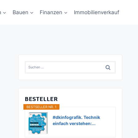
n
Bauen
Finanzen
Immobilienverkauf
Suchen
nach:
BESTELLER
BESTSELLER NR. 1
#dkinfografik. Technik
einfach verstehen:...