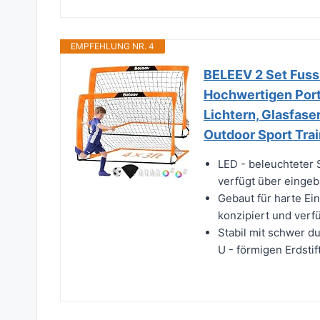
EMPFEHLUNG NR. 4
BELEEV 2 Set Fussb
Hochwertigen Porta
Lichtern, Glasfase
Outdoor Sport Tra
LED - beleuchteter S
verfügt über eingeba
Gebaut für harte Ein
konzipiert und verfü
Stabil mit schwer du
U - förmigen Erdstift