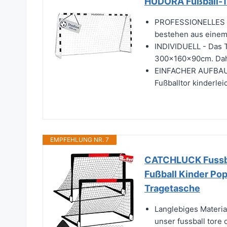
HUDORA Fußball-To
PROFESSIONELLES KI
bestehen aus einem
INDIVIDUELL - Das 
300x160x90cm. Daher
EINFACHER AUFBAU -
Fußballtor kinderlei
EMPFEHLUNG NR. 7
CATCHLUCK Fussbal
Fußball Kinder Pop
Tragetasche
Langlebiges Materia
unser fussball tore o