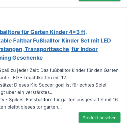
alltore für Garten Kinder 4x3 ft,
ble Faltbar Fußballtor Kinder Set mit LED
rstangen, Transporttasche, für Indoor
ining Geschenke
paß zu jeder Zeit: Das fußballtor kinder für den Garten
ute LED - Leuchtketten mit 12...
sätze: Dieses Kid Soccer goal ist für echtes Spiel
gt über ein verstärktes...
ty - Spikes: Fussballtore für garten ausgestattet mit 16
en bleibt dieses tor garten...
Produkt ansehen