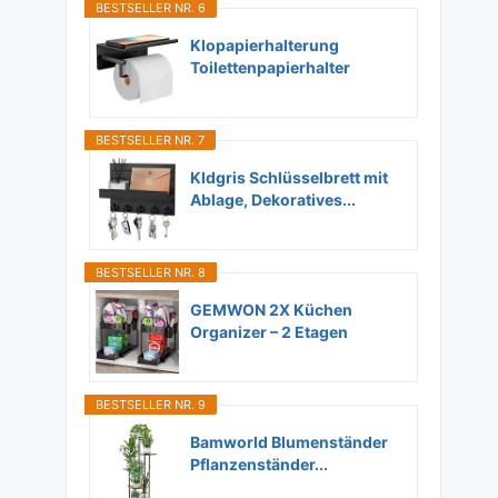
BESTSELLER NR. 6
Klopapierhalterung
Toilettenpapierhalter
Ohne...
BESTSELLER NR. 7
Kldgris Schlüsselbrett mit
Ablage, Dekoratives...
BESTSELLER NR. 8
GEMWON 2X Küchen
Organizer – 2 Etagen
Unter...
BESTSELLER NR. 9
Bamworld Blumenständer
Pflanzenständer...