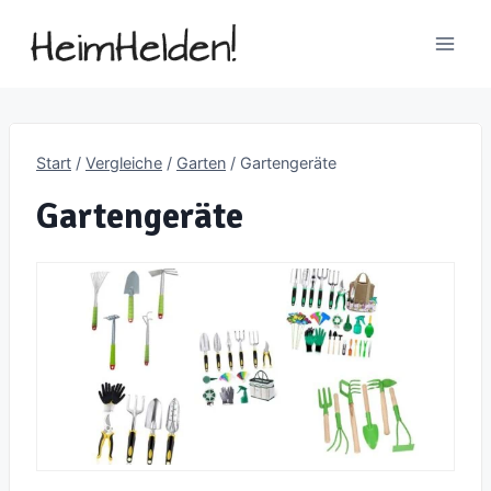
Zum
Inhalt
springen
Start
/
Vergleiche
/
Garten
/
Gartengeräte
Gartengeräte