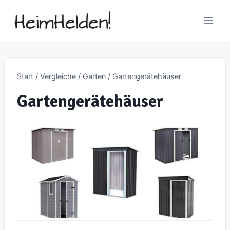
Zum
Inhalt
springen
Start
/
Vergleiche
/
Garten
/
Gartengerätehäuser
Gartengerätehäuser