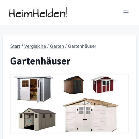
Zum
Inhalt
springen
Start
/
Vergleiche
/
Garten
/
Gartenhäuser
Gartenhäuser