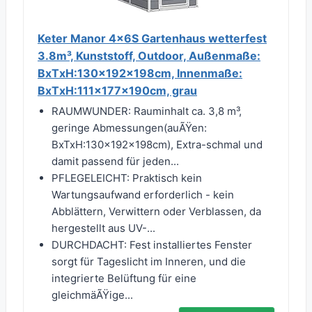
Keter Manor 4x6S Gartenhaus wetterfest
3.8m³, Kunststoff, Outdoor, Außenmaße:
BxTxH:130x192x198cm, Innenmaße:
BxTxH:111x177x190cm, grau
RAUMWUNDER: Rauminhalt ca. 3,8 m³,
geringe Abmessungen(auÃŸen:
BxTxH:130x192x198cm), Extra-schmal und
damit passend für jeden...
PFLEGELEICHT: Praktisch kein
Wartungsaufwand erforderlich - kein
Abblättern, Verwittern oder Verblassen, da
hergestellt aus UV-...
DURCHDACHT: Fest installiertes Fenster
sorgt für Tageslicht im Inneren, und die
integrierte Belüftung für eine
gleichmäÃŸige...