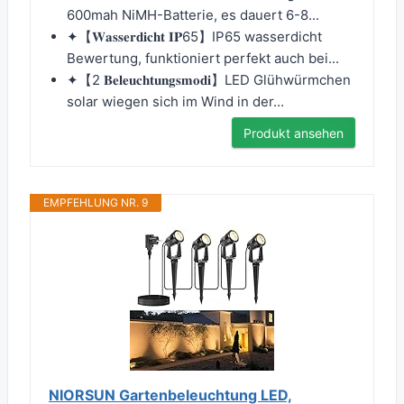
600mah NiMH-Batterie, es dauert 6-8...
✦【𝐖𝐚𝐬𝐬𝐞𝐫𝐝𝐢𝐜𝐡𝐭 𝐈𝐏65】IP65 wasserdicht
Bewertung, funktioniert perfekt auch bei...
✦【2 𝐁𝐞𝐥𝐞𝐮𝐜𝐡𝐭𝐮𝐧𝐠𝐬𝐦𝐨𝐝𝐢】LED Glühwürmchen
solar wiegen sich im Wind in der...
Produkt ansehen
EMPFEHLUNG NR. 9
NIORSUN Gartenbeleuchtung LED,