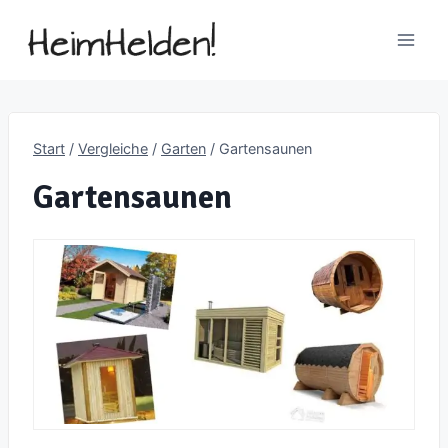
Zum
Inhalt
springen
Start
/
Vergleiche
/
Garten
/
Gartensaunen
Gartensaunen