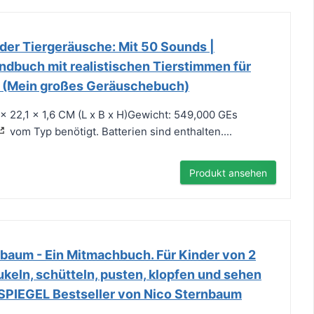
der Tiergeräusche: Mit 50 Sounds |
dbuch mit realistischen Tierstimmen für
n (Mein großes Geräuschebuch)
 22,1 x 1,6 CM (L x B x H)Gewicht: 549,000 GEs
vom Typ benötigt. Batterien sind enthalten....
Produkt ansehen
lbaum - Ein Mitmachbuch. Für Kinder von 2
ukeln, schütteln, pusten, klopfen und sehen
r SPIEGEL Bestseller von Nico Sternbaum