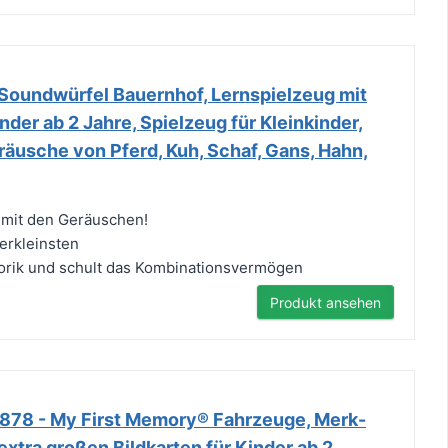
oundwürfel Bauernhof, Lernspielzeug mit
nder ab 2 Jahre, Spielzeug für Kleinkinder,
äusche von Pferd, Kuh, Schaf, Gans, Hahn,
 mit den Geräuschen!
lerkleinsten
torik und schult das Kombinationsvermögen
Produkt ansehen
878 - My First Memory® Fahrzeuge, Merk-
extra großen Bildkarten für Kinder ab 2