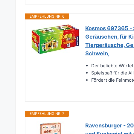
EMPFEHLUNG NR. 6
Kosmos 697365 - S
Geräuschen, für Ki
Tiergeräusche, Ger
Schwein,
Der beliebte Würfel
Spielspaß für die Al
Fördert die Feinmo
EMPFEHLUNG NR. 7
Ravensburger - 20
und Suchspiel mit 