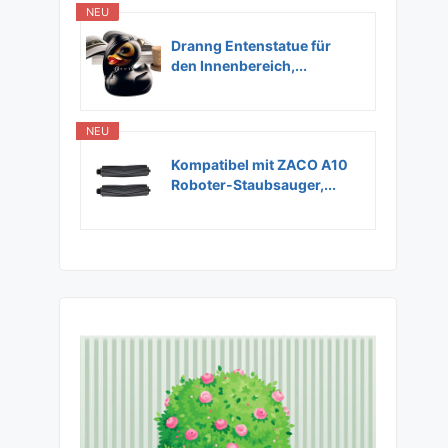
NEU
Dranng Entenstatue für
den Innenbereich,...
NEU
Kompatibel mit ZACO A10
Roboter-Staubsauger,...