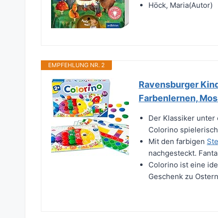
Höck, Maria(Autor)
EMPFEHLUNG NR. 2
Ravensburger Kind
Farbenlernen, Mosa
Der Klassiker unter
Colorino spielerisc
Mit den farbigen
St
nachgesteckt. Fantasi
Colorino ist eine i
Geschenk zu Ostern