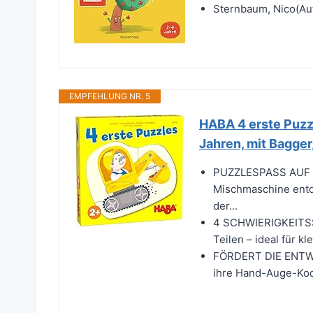
Sternbaum, Nico(Au
EMPFEHLUNG NR. 5
HABA 4 erste Puzzl
Jahren, mit Bagger
PUZZLESPASS AUF D
Mischmaschine entd
der...
4 SCHWIERIGKEITSST
Teilen – ideal für kl
FÖRDERT DIE ENTWIC
ihre Hand-Auge-Koor