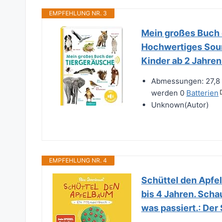
EMPFEHLUNG NR. 3
Mein großes Buch 
Hochwertiges Soun
Kinder ab 2 Jahre
Abmessungen: 27,8 x
werden 0
Batterien
Unknown(Autor)
EMPFEHLUNG NR. 4
Schüttel den Apfe
bis 4 Jahren. Scha
was passiert.: De