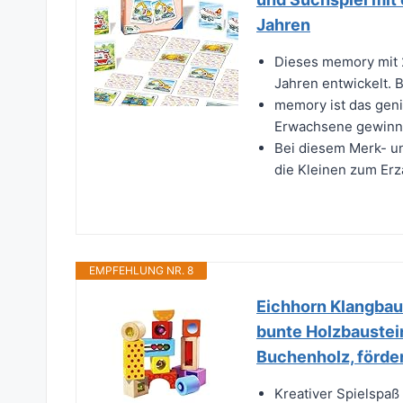
Jahren
Dieses memory mit 2
Jahren entwickelt. B
memory ist das geni
Erwachsene gewinne
Bei diesem Merk- un
die Kleinen zum Erzä
EMPFEHLUNG NR. 8
Eichhorn Klangbaus
bunte Holzbaustei
Buchenholz, förder
Kreativer Spielspaß