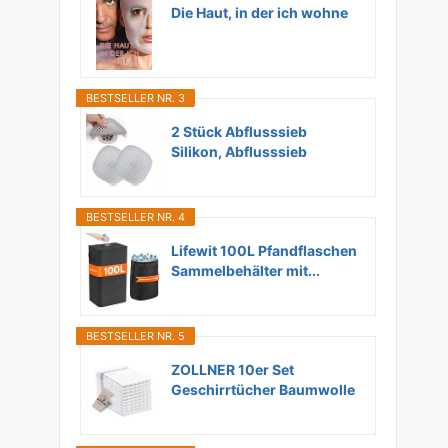
Die Haut, in der ich wohne
BESTSELLER NR. 3
2 Stück Abflusssieb
Silikon, Abflusssieb
Dusche...
BESTSELLER NR. 4
Lifewit 100L Pfandflaschen
Sammelbehälter mit...
BESTSELLER NR. 5
ZOLLNER 10er Set
Geschirrtücher Baumwolle
in...