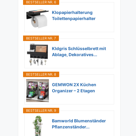
BESTSELLER NR. 6
Klopapierhalterung
Toilettenpapierhalter
Ohne...
BESTSELLER NR. 7
Kldgris Schlüsselbrett mit
Ablage, Dekoratives...
BESTSELLER NR. 8
GEMWON 2X Küchen
Organizer – 2 Etagen
Unter...
BESTSELLER NR. 9
Bamworld Blumenständer
Pflanzenständer...