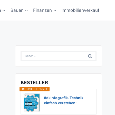
n
Bauen
Finanzen
Immobilienverkauf
Suchen
nach:
BESTELLER
BESTSELLER NR. 1
#dkinfografik. Technik
einfach verstehen:...