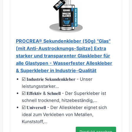
PROCREA® Sekundenkleber (50g) "Glas"
[mit Anti-Austrocknungs-Spitze] Extra
starker und transparenter Glaskleber für
alle Glastypen - Wasserfester Alleskleber
& Superkleber in Industrie-Qualität
☑️ 𝐈𝐧𝐝𝐮𝐬𝐭𝐫𝐢𝐞 𝐒𝐞𝐤𝐮𝐧𝐝𝐞𝐧𝐤𝐥𝐞𝐛𝐞𝐫 - Unser
leistungsstarker...
☑️ 𝐄𝐟𝐟𝐞𝐤𝐭𝐢𝐯 & 𝐒𝐜𝐡𝐧𝐞𝐥𝐥 - Der Superkleber ist
schnell trocknend, hitzebeständig,...
☑️ 𝐔𝐧𝐢𝐯𝐞𝐫𝐬𝐞𝐥𝐥 - Der Alleskleber eignet sich
ideal zum Verkleben von Metallen,
Kunststoff,...
Produkt ansehen