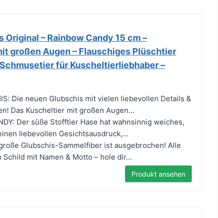
s Original – Rainbow Candy 15 cm –
it großen Augen – Flauschiges Plüschtier
 Schmusetier für Kuscheltierliebhaber –
 Die neuen Glubschis mit vielen liebevollen Details &
! Das Kuscheltier mit großen Augen...
: Der süße Stofftier Hase hat wahnsinnig weiches,
einen liebevollen Gesichtsausdruck,...
oße Glubschis-Sammelfiber ist ausgebrochen! Alle
 Schild mit Namen & Motto – hole dir...
Produkt ansehen