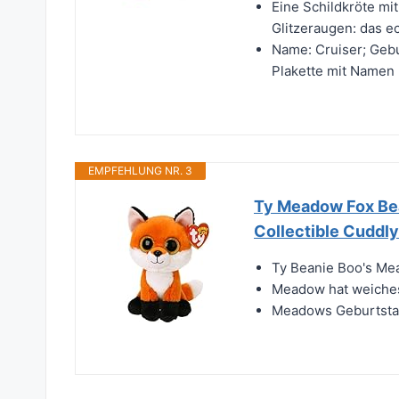
Eine Schildkröte mi
Glitzeraugen: das e
Name: Cruiser; Gebur
Plakette mit Namen
EMPFEHLUNG NR. 3
Ty Meadow Fox Bea
Collectible Cuddly
Ty Beanie Boo's Mea
Meadow hat weiches
Meadows Geburtstag