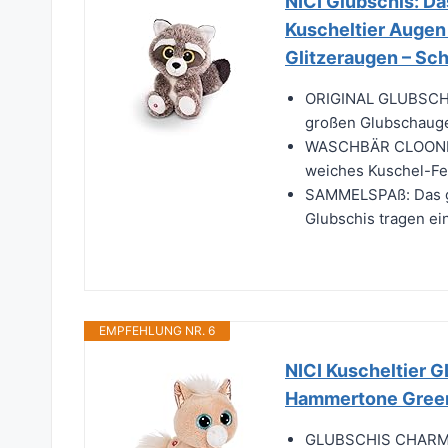
NICI Glubschis: Da
Kuscheltier Augen 
Glitzeraugen – Sch
ORIGINAL GLUBSCHIS:
großen Glubschaugen
WASCHBÄR CLOONEY: 
weiches Kuschel-Fel
SAMMELSPAß: Das gr
Glubschis tragen ein
EMPFEHLUNG NR. 6
NICI Kuscheltier
Hammertone Gree
GLUBSCHIS CHARMIN