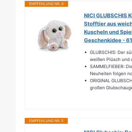
EMPFEHLUNG NR. 4
NICI GLUBSCHIS Ku
Stofftier aus weic
Kuscheln und Spiel
Geschenkidee - 6
GLUBSCHIS: Der süß
weißen Plüsch und d
SAMMELFIEBER: Die
Neuheiten folgen no
ORIGINAL GLUBSCHIS:
großen Glubschaugen
EMPFEHLUNG NR. 5