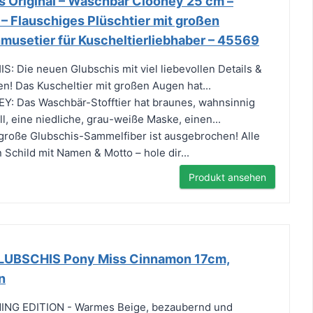
s Original – Waschbär Clooney 25 cm –
– Flauschiges Plüschtier mit großen
musetier für Kuscheltierliebhaber – 45569
 Die neuen Glubschis mit viel liebevollen Details &
! Das Kuscheltier mit großen Augen hat...
Das Waschbär-Stofftier hat braunes, wahnsinnig
l, eine niedliche, grau-weiße Maske, einen...
oße Glubschis-Sammelfiber ist ausgebrochen! Alle
 Schild mit Namen & Motto – hole dir...
Produkt ansehen
 GLUBSCHIS Pony Miss Cinnamon 17cm,
n
G EDITION - Warmes Beige, bezaubernd und