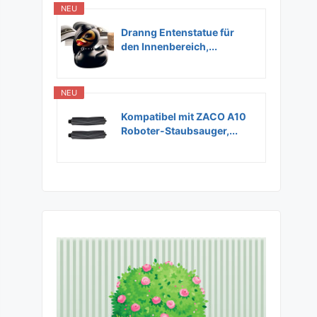
NEU
Dranng Entenstatue für
den Innenbereich,...
NEU
Kompatibel mit ZACO A10
Roboter-Staubsauger,...