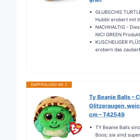
GLUBSCHIS TURTLE 
Hubbli erobert mit 
NACHHALTIG - Diese 
NICI GREEN Produkte
KUSCHELIGER PLÜSCH
erobern das zauberh
EMPFEHLUNG NR. 2
Ty Beanie Balls – 
Glitzeraugen, wei
cm – T42549
TY Beanie Balls sin
Boos; sie sind supe