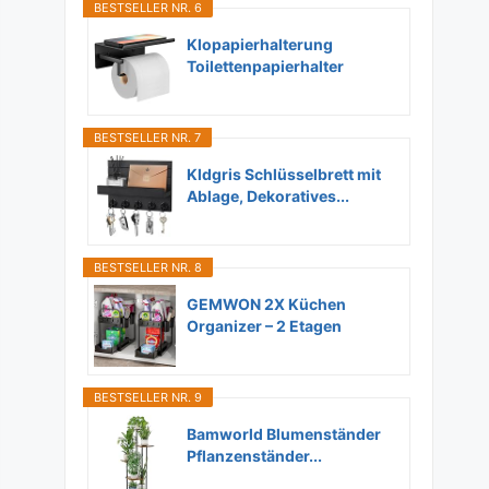
BESTSELLER NR. 6
Klopapierhalterung
Toilettenpapierhalter
Ohne...
BESTSELLER NR. 7
Kldgris Schlüsselbrett mit
Ablage, Dekoratives...
BESTSELLER NR. 8
GEMWON 2X Küchen
Organizer – 2 Etagen
Unter...
BESTSELLER NR. 9
Bamworld Blumenständer
Pflanzenständer...