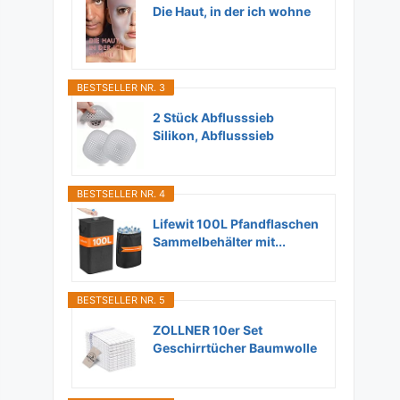
Die Haut, in der ich wohne
BESTSELLER NR. 3
2 Stück Abflusssieb
Silikon, Abflusssieb
Dusche...
BESTSELLER NR. 4
Lifewit 100L Pfandflaschen
Sammelbehälter mit...
BESTSELLER NR. 5
ZOLLNER 10er Set
Geschirrtücher Baumwolle
in...