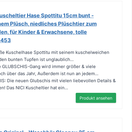
scheltier Hase Spottitu 15cm bunt -
hem Plüsch, niedliches Plüschtier zum
en, für Kinder & Erwachsene, tolle
1453
e Kuschelhase Spottitu mit seinem kuschelweichen
en bunten Tupfen ist unglaublich...
 GLUBSCHIS-Gang wird immer größer & viele
ch über das Jahr, Außerdem ist nun an jedem...
 Die neuen Glubschis mit vielen liebevollen Details &
! Das NICI Kuscheltier hat ein...
Produkt ansehen