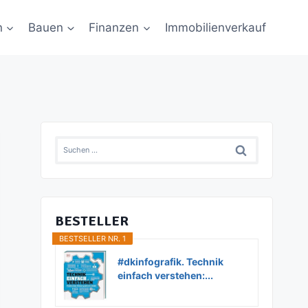
n
Bauen
Finanzen
Immobilienverkauf
Suchen
nach:
BESTELLER
BESTSELLER NR. 1
#dkinfografik. Technik
einfach verstehen:...