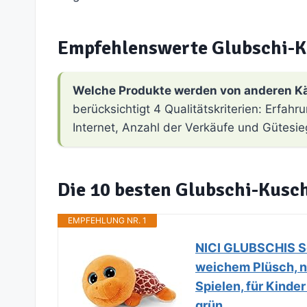
Empfehlenswerte Glubschi-K
Welche Produkte werden von anderen K
berücksichtigt 4 Qualitätskriterien: Erfa
Internet, Anzahl der Verkäufe und Gütesie
Die 10 besten Glubschi-Kusch
EMPFEHLUNG NR. 1
NICI GLUBSCHIS Sc
weichem Plüsch, n
Spielen, für Kinde
grün