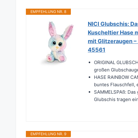
EMPFEHLUNG NR. 8
NICI Glubschis: Da
Kuscheltier Hase m
mit Glitzeraugen –
45561
ORIGINAL GLUBSCHIS:
großen Glubschaugen
HASE RAINBOW CANDY
buntes Flauschfell, 
SAMMELSPAß: Das gr
Glubschis tragen ein
EMPFEHLUNG NR. 9