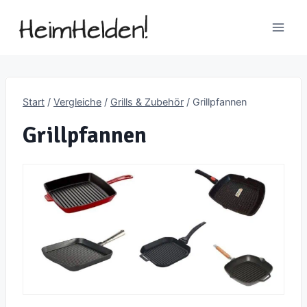
Zum
Inhalt
springen
Start
/
Vergleiche
/
Grills & Zubehör
/
Grillpfannen
Grillpfannen