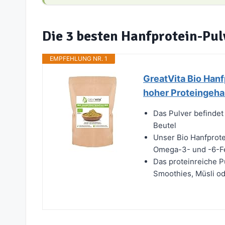
Die 3 besten Hanfprotein-Pul
EMPFEHLUNG NR. 1
GreatVita Bio Hanf
hoher Proteingehal
Das Pulver befindet
Beutel
Unser Bio Hanfprote
Omega-3- und -6-Fe
Das proteinreiche Pu
Smoothies, Müsli od