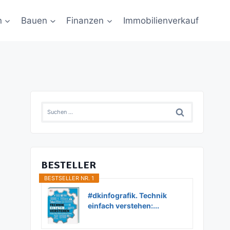
n
Bauen
Finanzen
Immobilienverkauf
Suchen
nach:
BESTELLER
BESTSELLER NR. 1
#dkinfografik. Technik
einfach verstehen:...