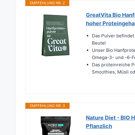
EMPFEHLUNG NR. 2
GreatVita Bio Hanf
hoher Proteingehal
Das Pulver befindet
Beutel
Unser Bio Hanfprote
Omega-3- und -6-Fe
Das proteinreiche Pu
Smoothies, Müsli od
EMPFEHLUNG NR. 3
Nature Diet - BIO 
Pflanzlich