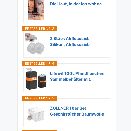
Die Haut, in der ich wohne
BESTSELLER NR. 3
2 Stück Abflusssieb
Silikon, Abflusssieb
Dusche...
BESTSELLER NR. 4
Lifewit 100L Pfandflaschen
Sammelbehälter mit...
BESTSELLER NR. 5
ZOLLNER 10er Set
Geschirrtücher Baumwolle
in...