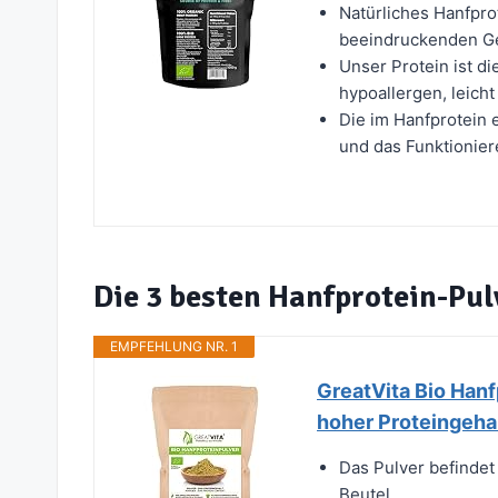
Natürliches Hanfprot
beeindruckenden Geh
Unser Protein ist di
hypoallergen, leicht 
Die im Hanfprotein 
und das Funktionier
Die 3 besten Hanfprotein-Pul
EMPFEHLUNG NR. 1
GreatVita Bio Hanf
hoher Proteingehal
Das Pulver befindet
Beutel