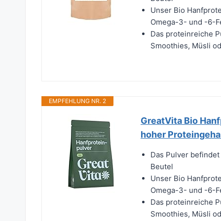
Unser Bio Hanfprote
Omega-3- und -6-Fe
Das proteinreiche Pu
Smoothies, Müsli od
EMPFEHLUNG NR. 2
GreatVita Bio Hanf
hoher Proteingehal
Das Pulver befindet
Beutel
Unser Bio Hanfprote
Omega-3- und -6-Fe
Das proteinreiche Pu
Smoothies, Müsli od