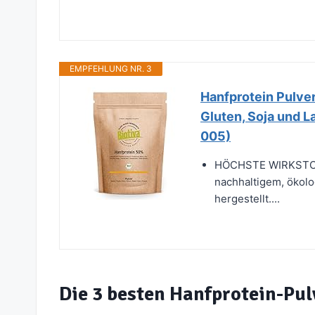
EMPFEHLUNG NR. 3
Hanfprotein Pulver
Gluten, Soja und L
005)
HÖCHSTE WIRKSTO
nachhaltigem, ökol
hergestellt....
Die 3 besten Hanfprotein-Pul