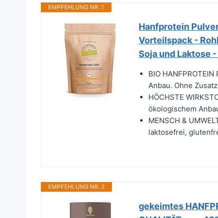
EMPFEHLUNG NR. 1
Hanfprotein Pulver
Vorteilspack - Roh
Soja und Laktose -
BIO HANFPROTEIN PU
Anbau. Ohne Zusatzs
HÖCHSTE WIRKSTOFF 
ökologischem Anbau 
MENSCH & UMWELT S
laktosefrei, glutenf
EMPFEHLUNG NR. 2
gekeimtes HANFPR