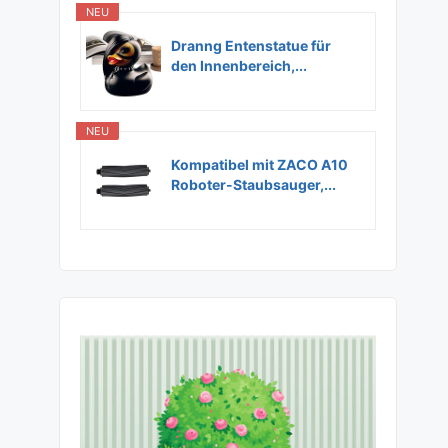
NEU
Dranng Entenstatue für
den Innenbereich,...
NEU
Kompatibel mit ZACO A10
Roboter-Staubsauger,...