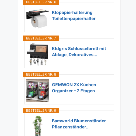
BESTSELLER NR. 6
Klopapierhalterung
Toilettenpapierhalter
Ohne...
BESTSELLER NR. 7
Kldgris Schlüsselbrett mit
Ablage, Dekoratives...
BESTSELLER NR. 8
GEMWON 2X Küchen
Organizer – 2 Etagen
Unter...
BESTSELLER NR. 9
Bamworld Blumenständer
Pflanzenständer...