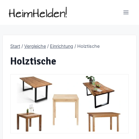
Zum
Inhalt
springen
Start
/
Vergleiche
/
Einrichtung
/
Holztische
Holztische