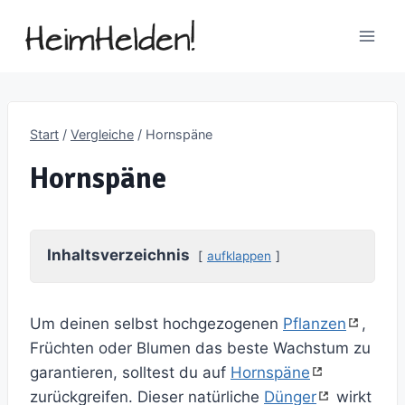
Zum
Inhalt
springen
Start
/
Vergleiche
/
Hornspäne
Hornspäne
Inhaltsverzeichnis
aufklappen
Um deinen selbst hochgezogenen
Pflanzen
,
Früchten oder Blumen das beste Wachstum zu
garantieren, solltest du auf
Hornspäne
zurückgreifen. Dieser natürliche
Dünger
wirkt