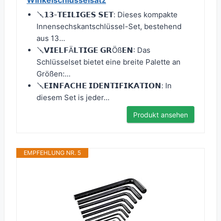
Winkelschlüsselsatz
🪛𝟭𝟯-𝗧𝗘𝗜𝗟𝗜𝗚𝗘𝗦 𝗦𝗘𝗧: Dieses kompakte
Innensechskantschlüssel-Set, bestehend
aus 13...
🪛𝗩𝗜𝗘𝗟𝗙Ä𝗟𝗧𝗜𝗚𝗘 𝗚𝗥Öß𝗘𝗡: Das
Schlüsselset bietet eine breite Palette an
Größen:...
🪛𝗘𝗜𝗡𝗙𝗔𝗖𝗛𝗘 𝗜𝗗𝗘𝗡𝗧𝗜𝗙𝗜𝗞𝗔𝗧𝗜𝗢𝗡: In
diesem Set is jeder...
Produkt ansehen
EMPFEHLUNG NR. 5