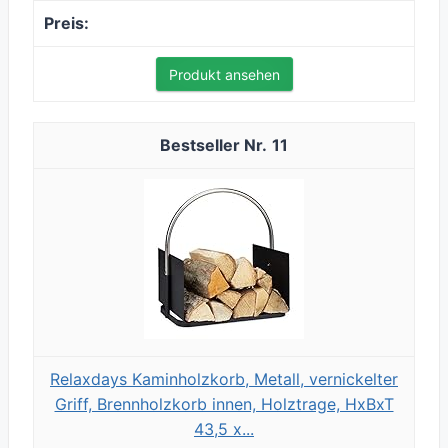
Produkt ansehen
11
Relaxdays Kaminholzkorb, Metall, vernickelter
Griff, Brennholzkorb innen, Holztrage, HxBxT
43,5 x...