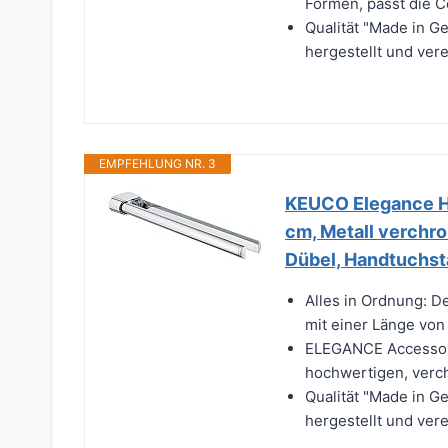
Formen, passt die C
Qualität "Made in G
hergestellt und ver
EMPFEHLUNG NR. 3
KEUCO Elegance H
cm, Metall verchro
Dübel, Handtuchs
Alles in Ordnung: 
mit einer Länge von
ELEGANCE Accessoir
hochwertigen, verch
Qualität "Made in G
hergestellt und ver