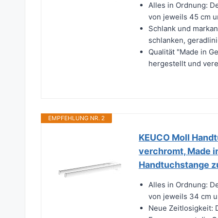
Alles in Ordnung: D
von jeweils 45 cm un
Schlank und markant
schlanken, geradlini
Qualität "Made in G
hergestellt und ver
EMPFEHLUNG NR. 2
KEUCO Moll Handtu
verchromt, Made in
Handtuchstange z
Alles in Ordnung: D
von jeweils 34 cm un
Neue Zeitlosigkeit: