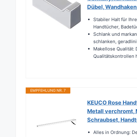
Dübel, Wandhaken
Stabiler Halt für Ih
Handtücher, Badetüc
Schlank und markant
schlanken, geradlini
Makellose Qualität:
Qualitätskontrollen 
EMPFEHLUNG NR. 7
KEUCO Rose Handtu
Metall verchromt, 
Schraubset, Hand
Alles in Ordnung: D