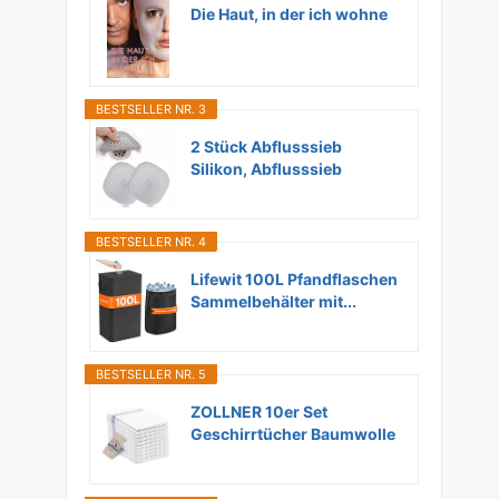
Die Haut, in der ich wohne
BESTSELLER NR. 3
2 Stück Abflusssieb
Silikon, Abflusssieb
Dusche...
BESTSELLER NR. 4
Lifewit 100L Pfandflaschen
Sammelbehälter mit...
BESTSELLER NR. 5
ZOLLNER 10er Set
Geschirrtücher Baumwolle
in...