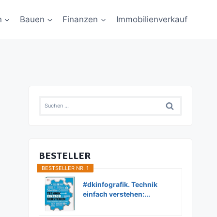
n
Bauen
Finanzen
Immobilienverkauf
Suchen
nach:
BESTELLER
BESTSELLER NR. 1
#dkinfografik. Technik
einfach verstehen:...