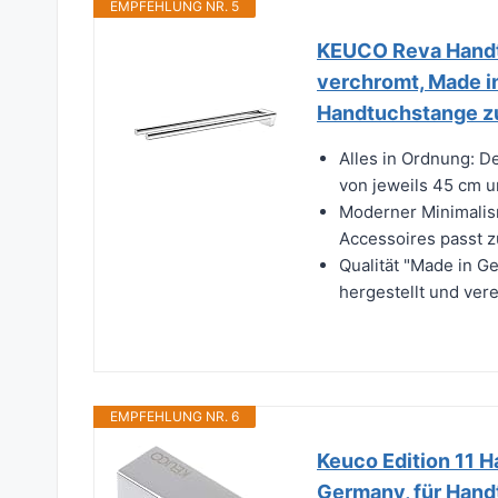
EMPFEHLUNG NR. 5
KEUCO Reva Handtu
verchromt, Made in
Handtuchstange z
Alles in Ordnung: D
von jeweils 45 cm un
Moderner Minimalis
Accessoires passt z
Qualität "Made in G
hergestellt und ver
EMPFEHLUNG NR. 6
Keuco Edition 11 
Germany, für Hand