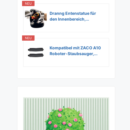
NEU
Dranng Entenstatue für
den Innenbereich,...
NEU
Kompatibel mit ZACO A10
Roboter-Staubsauger,...