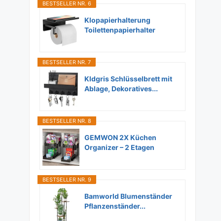
BESTSELLER NR. 6
Klopapierhalterung
Toilettenpapierhalter
Ohne...
BESTSELLER NR. 7
Kldgris Schlüsselbrett mit
Ablage, Dekoratives...
BESTSELLER NR. 8
GEMWON 2X Küchen
Organizer – 2 Etagen
Unter...
BESTSELLER NR. 9
Bamworld Blumenständer
Pflanzenständer...