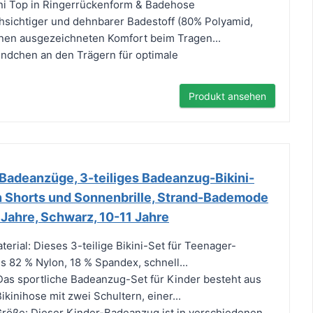
ini Top in Ringerrückenform & Badehose
hsichtiger und dehnbarer Badestoff (80% Polyamid,
inen ausgezeichneten Komfort beim Tragen...
ndchen an den Trägern für optimale
Produkt ansehen
deanzüge, 3-teiliges Badeanzug-Bikini-
en Shorts und Sonnenbrille, Strand-Bademode
Jahre, Schwarz, 10-11 Jahre
erial: Dieses 3-teilige Bikini-Set für Teenager-
 82 % Nylon, 18 % Spandex, schnell...
 Das sportliche Badeanzug-Set für Kinder besteht aus
Bikinihose mit zwei Schultern, einer...
röße: Dieser Kinder-Badeanzug ist in verschiedenen