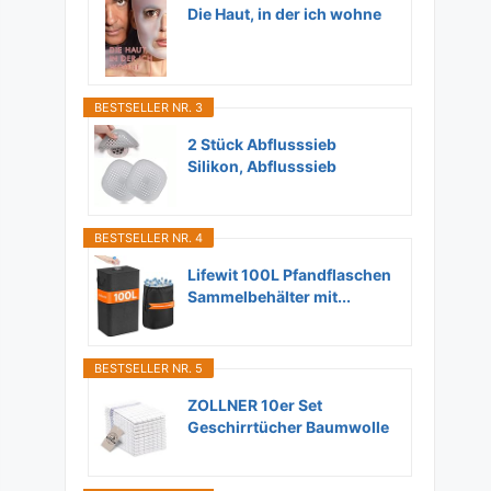
Die Haut, in der ich wohne
BESTSELLER NR. 3
2 Stück Abflusssieb
Silikon, Abflusssieb
Dusche...
BESTSELLER NR. 4
Lifewit 100L Pfandflaschen
Sammelbehälter mit...
BESTSELLER NR. 5
ZOLLNER 10er Set
Geschirrtücher Baumwolle
in...