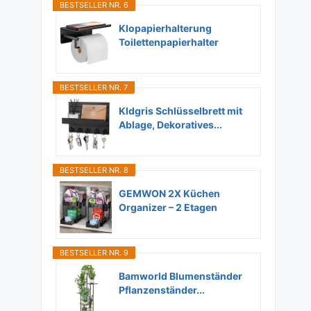
BESTSELLER NR. 6
Klopapierhalterung
Toilettenpapierhalter
Ohne...
BESTSELLER NR. 7
Kldgris Schlüsselbrett mit
Ablage, Dekoratives...
BESTSELLER NR. 8
GEMWON 2X Küchen
Organizer – 2 Etagen
Unter...
BESTSELLER NR. 9
Bamworld Blumenständer
Pflanzenständer...