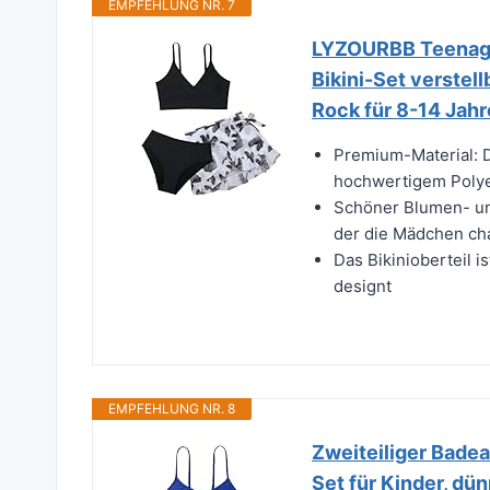
EMPFEHLUNG NR. 7
LYZOURBB Teenage
Bikini-Set verstel
Rock für 8-14 Jahr
Premium-Material: 
hochwertigem Polyes
Schöner Blumen- u
der die Mädchen c
Das Bikinioberteil i
designt
EMPFEHLUNG NR. 8
Zweiteiliger Badea
Set für Kinder, dün