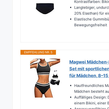
Kontrastfarben: Bik
Langlebiger, undurc
20% Elasthan) für e
Elastische Gummibü
Bewegungsfreiheit
EMPFEHLUNG NR. 5
Magwei Mädchen-Ba
Set mit sportlich
für Mädchen, 8–15 
Hautfreundliches Mat
Mädchen besteht aus
Auffälliges Design:
einem Bikini, einer 
Anpassungsfähige G