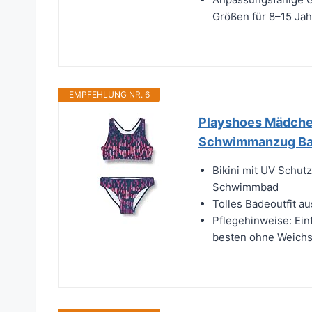
Größen für 8–15 Ja
EMPFEHLUNG NR. 6
Playshoes Mädche
Schwimmanzug Bad
Bikini mit UV Schu
Schwimmbad
Tolles Badeoutfit a
Pflegehinweise: Ei
besten ohne Weichs