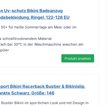
n Uv-schutz Bikini Badeanzug
ebekleidung, Ringel, 122-128 EU
tz 50+ für heiße Sommertage am Meer oder im
us schnelltrocknendem Material
nfach bei 30°C in der Waschmaschine waschen am
püler
Produkt ansehen
ort Bikini Racerback Bustier & Bikinislip,
unkte Schwarz, Größe: 146
ustier Bikini im sportlichen Look und mit Design in