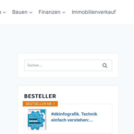
n
Bauen
Finanzen
Immobilienverkauf
Suchen
nach:
BESTELLER
BESTSELLER NR. 1
#dkinfografik. Technik
einfach verstehen:...