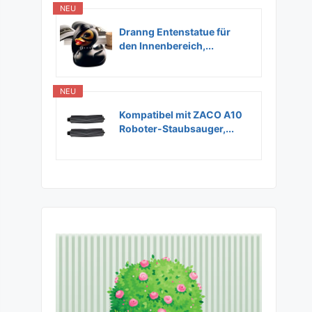
NEU
Dranng Entenstatue für
den Innenbereich,...
NEU
Kompatibel mit ZACO A10
Roboter-Staubsauger,...