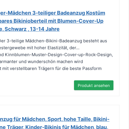
r-Mädchen 3-teiliger Badeanzug Kostüm
lbares Bikinioberteil mit Blumen-Cover-Up
e, Schwarz , 13-14 Jahre
Der 3-teilige Mädchen-Bikini-Badeanzug besteht aus
tergewebe mit hoher Elastizität, der...
nd Kinnblumen-Muster-Design-Cover-up-Rock-Design,
harmanter und wunderschön machen wird
st mit verstellbaren Trägern für die beste Passform
Produkt ansehen
nzug für Mädchen, Sport, hohe Taille, Bikini-
ne Träger, Kinder-Bikinis für Mädchen, blau,