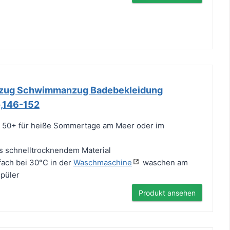
nzug Schwimmanzug Badebekleidung
,146-152
tz 50+ für heiße Sommertage am Meer oder im
us schnelltrocknendem Material
fach bei 30°C in der
Waschmaschine
waschen am
püler
Produkt ansehen