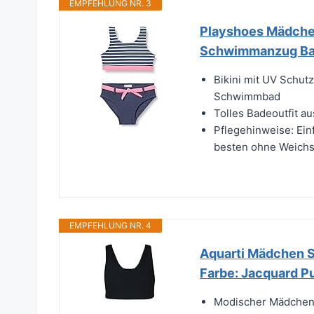
EMPFEHLUNG NR. 3
Playshoes Mädche
Schwimmanzug Bad
Bikini mit UV Schu
Schwimmbad
Tolles Badeoutfit a
Pflegehinweise: Ei
besten ohne Weichs
EMPFEHLUNG NR. 4
Aquarti Mädchen Sp
Farbe: Jacquard P
Modischer Mädchen B