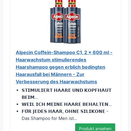
Alpecin Coffein-Shampoo C1, 2 x 600 ml -
Haarwachstum stimulierendes
Haarshampoo gegen erblich bedingten
Haarausfall bei Männern - Zur
Verbesserung des Haarwachstums
𝗦𝗧𝗜𝗠𝗨𝗟𝗜𝗘𝗥𝗧 𝗛𝗔𝗔𝗥𝗘 𝗨𝗡𝗗 𝗞𝗢𝗣𝗙𝗛𝗔𝗨𝗧
𝗕𝗘𝗜𝗠...
𝗪𝗘𝗜𝗟 𝗜𝗖𝗛 𝗠𝗘𝗜𝗡𝗘 𝗛𝗔𝗔𝗥𝗘 𝗕𝗘𝗛𝗔𝗟𝗧𝗘𝗡...
𝗙𝗨̈𝗥 𝗝𝗘𝗗𝗘𝗦 𝗛𝗔𝗔𝗥, 𝗢𝗛𝗡𝗘 𝗦𝗜𝗟𝗜𝗞𝗢𝗡𝗘 -
Das Shampoo for Men ist...
Produkt ansehen