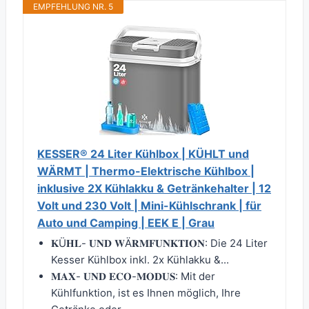
EMPFEHLUNG NR. 5
KESSER® 24 Liter Kühlbox | KÜHLT und
WÄRMT | Thermo-Elektrische Kühlbox |
inklusive 2X Kühlakku & Getränkehalter | 12
Volt und 230 Volt | Mini-Kühlschrank | für
Auto und Camping | EEK E | Grau
𝐊Ü𝐇𝐋- 𝐔𝐍𝐃 𝐖Ä𝐑𝐌𝐅𝐔𝐍𝐊𝐓𝐈𝐎𝐍: Die 24 Liter
Kesser Kühlbox inkl. 2x Kühlakku &...
𝐌𝐀𝐗- 𝐔𝐍𝐃 𝐄𝐂𝐎-𝐌𝐎𝐃𝐔𝐒: Mit der
Kühlfunktion, ist es Ihnen möglich, Ihre