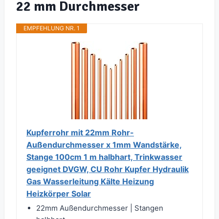
22 mm Durchmesser
EMPFEHLUNG NR. 1
Kupferrohr mit 22mm Rohr-
Außendurchmesser x 1mm Wandstärke,
Stange 100cm 1 m halbhart, Trinkwasser
geeignet DVGW, CU Rohr Kupfer Hydraulik
Gas Wasserleitung Kälte Heizung
Heizkörper Solar
22mm Außendurchmesser | Stangen