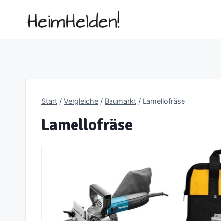
Zum
Inhalt
springen
Start
/
Vergleiche
/
Baumarkt
/
Lamellofräse
Lamellofräse