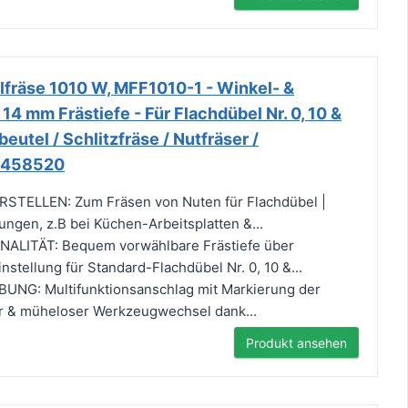
lfräse 1010 W, MFF1010-1 - Winkel- &
14 mm Frästiefe - Für Flachdübel Nr. 0, 10 &
eutel / Schlitzfräse / Nutfräser /
 5458520
TELLEN: Zum Fräsen von Nuten für Flachdübel |
ungen, z.B bei Küchen-Arbeitsplatten &...
LITÄT: Bequem vorwählbare Frästiefe über
nstellung für Standard-Flachdübel Nr. 0, 10 &...
NG: Multifunktionsanschlag mit Markierung der
er & müheloser Werkzeugwechsel dank...
Produkt ansehen