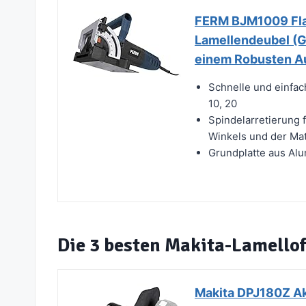
FERM BJM1009 Fla
Lamellendeubel (G
einem Robusten A
Schnelle und einfac
10, 20
Spindelarretierung 
Winkels und der Mat
Grundplatte aus Alu
Die 3 besten Makita-Lamello
Makita DPJ180Z Ak