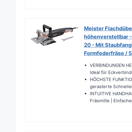
Meister Flachdübe
höhenverstellbar - 
20 - Mit Staubfangb
Formfederfräse /
VERBINDUNGEN HERS
Ideal für Eckverbind
HÖCHSTE FUNKTIONA
gerasterte Schnellei
INTUITIVE HANDHABU
Fräsmitte | Einfach