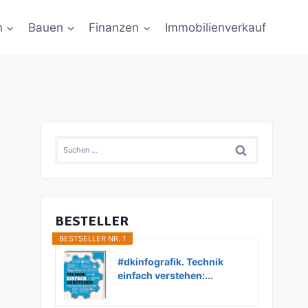
n
Bauen
Finanzen
Immobilienverkauf
Suchen
nach:
BESTELLER
BESTSELLER NR. 1
#dkinfografik. Technik
einfach verstehen:...