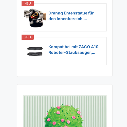
NEU
Dranng Entenstatue für
den Innenbereich,...
NEU
Kompatibel mit ZACO A10
Roboter-Staubsauger,...