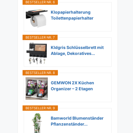
BESTSELLER NR. 6
Klopapierhalterung
Toilettenpapierhalter
Ohne...
BESTSELLER NR. 7
Kldgris Schlüsselbrett mit
Ablage, Dekoratives...
BESTSELLER NR. 8
GEMWON 2X Küchen
Organizer – 2 Etagen
Unter...
BESTSELLER NR. 9
Bamworld Blumenständer
Pflanzenständer...