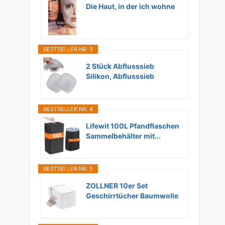
Die Haut, in der ich wohne
BESTSELLER NR. 3
2 Stück Abflusssieb
Silikon, Abflusssieb
Dusche...
BESTSELLER NR. 4
Lifewit 100L Pfandflaschen
Sammelbehälter mit...
BESTSELLER NR. 5
ZOLLNER 10er Set
Geschirrtücher Baumwolle
in...