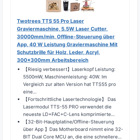
Twotrees TTS 55 Pro Laser
Graviermaschine, 5.5W Laser Cutter,
30000mm/min, Offline-Steuerung über
App, 40 W Leistung Graviermaschine Mit
Schutzbrille für Holz, Leder, Acryl,
300x300mm Arbeitsbereich
【Riesig verbessert】Laserkopf Leistung:
5500mW, Maschinenleistung: 40W. Im
Vergleich zur alten Version hat TTS55 pro
eine...
【Fortschrittliche Lasertechnologie】 Das
Lasermodul TTS-55 PRO verwendet die
neueste LD+FAC+C-Lens komprimierte...
【32-Bit-Hauptplatine/Offline-Steuerung
über App 】Das Motherboard nimmt eine 32-
BIT Dual Core MCU an, die eine schnellere...