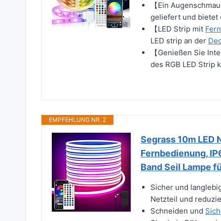
【Ein Augenschmaus】
geliefert und bietet
【LED Strip mit
Fer
LED strip an der
De
【Genießen Sie Intel
des RGB LED Strip k
EMPFEHLUNG NR. 2
Segrass 10m LED N
Fernbedienung, IP
Band Seil Lampe f
Sicher und langleb
Netzteil und reduzie
Schneiden und
Sich