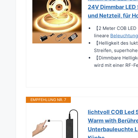
24V Dimmbar LED S
und Netzteil, für 
【2 Meter COB LED S
lineare
Beleuchtung
【Helligkeit des lu
Streifen, superhohe
【Dimmbare Helligke
wird mit einer RF-Fe
EMPFEHLUNG NR. 7
lichtvoll COB Led
Warm with Berühre
Unterbauleuchte Le
Küche