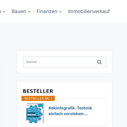
n
Bauen
Finanzen
Immobilienverkauf
Suchen
nach:
BESTELLER
BESTSELLER NR. 1
#dkinfografik. Technik
einfach verstehen:...