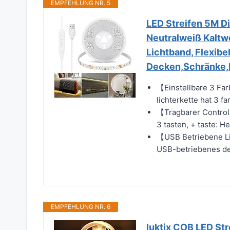
EMPFEHLUNG NR. 5
LED Streifen 5M
Neutralweiß Kaltw
Lichtband, Flexibe
Decken,Schränke,
【Einstellbare 3 Far
lichterkette hat 3 f
【Tragbarer Controll
3 tasten, + taste: Hel
【USB Betriebene Li
USB-betriebenes des
EMPFEHLUNG NR. 6
luktix COB LED St