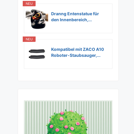
NEU
Dranng Entenstatue für
den Innenbereich,...
NEU
Kompatibel mit ZACO A10
Roboter-Staubsauger,...