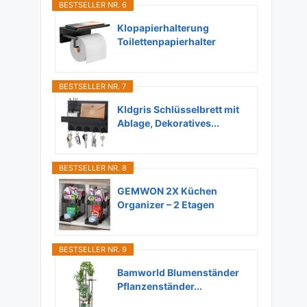
BESTSELLER NR. 6
Klopapierhalterung
Toilettenpapierhalter
Ohne...
BESTSELLER NR. 7
Kldgris Schlüsselbrett mit
Ablage, Dekoratives...
BESTSELLER NR. 8
GEMWON 2X Küchen
Organizer – 2 Etagen
Unter...
BESTSELLER NR. 9
Bamworld Blumenständer
Pflanzenständer...