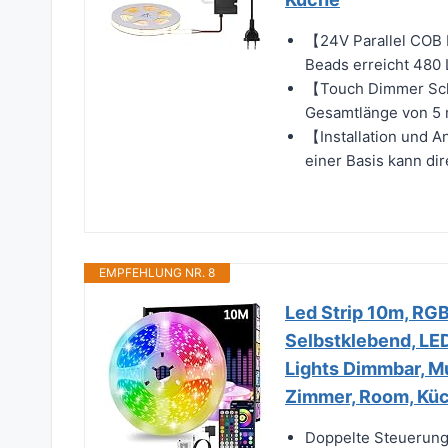
【24V Parallel COB 
Beads erreicht 480 L
【Touch Dimmer Scha
Gesamtlänge von 5 m 
【Installation und A
einer Basis kann dir
EMPFEHLUNG NR. 8
Led Strip 10m, RGB
Selbstklebend, LE
Lights Dimmbar, M
Zimmer, Room, Küc
Doppelte Steuerung