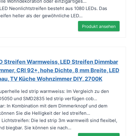
elle Wohndekoration oder einzigartiges...
 LED Neonlichtstreifen besteht aus 1080 LEDs. Das
eifen heller als der gewöhnliche LED...
Produkt ansehen
Streifen Warmweiss, LED Streifen Dimmbar
immer, CRI 92+, hohe Dichte, 8 mm Breite, LED
rbau, TV Küche Wohnzimmer DIY, 2700K
perhelle led strip warmweiss: Im Vergleich zu den
050 und SMD2835 led strip verfügen cob...
ar: In Kombination mit dem Dimmerknopf und dem
nnen Sie die Helligkeit der led streifen...
ichtstreifen: Die led strip 3m warmweiß sind flexibel,
d biegbar. Sie können sie nach...