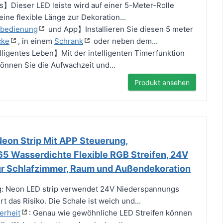
Dieser LED leiste wird auf einer 5-Meter-Rolle
 eine flexible Länge zur Dekoration...
nbedienung
und App】Installieren Sie diesen 5 meter
cke
, in einem
Schrank
oder neben dem...
ligentes Leben】Mit der intelligenten Timerfunktion
önnen Sie die Aufwachzeit und...
Produkt ansehen
eon Strip Mit APP Steuerung,
65 Wasserdichte Flexible RGB Streifen, 24V
ür Schlafzimmer, Raum und Außendekoration
ig: Neon LED strip verwendet 24V Niederspannungs
rt das Risiko. Die Schale ist weich und...
erheit
: Genau wie gewöhnliche LED Streifen können