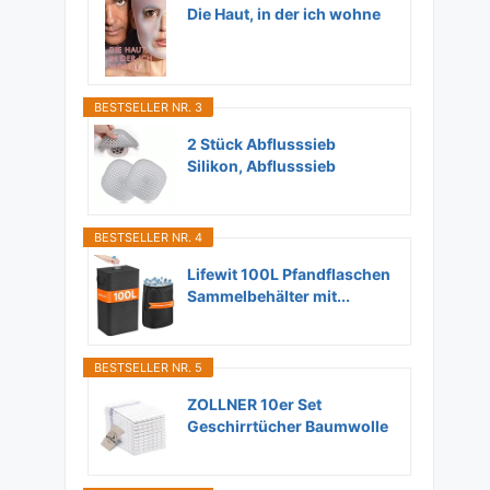
Die Haut, in der ich wohne
BESTSELLER NR. 3
2 Stück Abflusssieb
Silikon, Abflusssieb
Dusche...
BESTSELLER NR. 4
Lifewit 100L Pfandflaschen
Sammelbehälter mit...
BESTSELLER NR. 5
ZOLLNER 10er Set
Geschirrtücher Baumwolle
in...