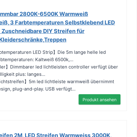
 Dimmbar 2800K-6500K Warmweiß
eiß, 3 Farbtemperaturen Selbstklebend LED
l Zuschneidbare DIY Streifen für
Kleiderschränke,Treppen
btemperaturen LED Strip】Die 5m lange helle led
arbtemperaturen: Kaltweiß 6500k,...
er】Dimmbarer led lichtleisten controller verfügt über
ligkeit plus: langes...
chtstreifen】5m led lichtleiste warmweiß übernimmt
ign, plug-and-play. USB verfügt...
Produkt ansehen
reifen 2M, LED Streifen Warmweiss 3000K,