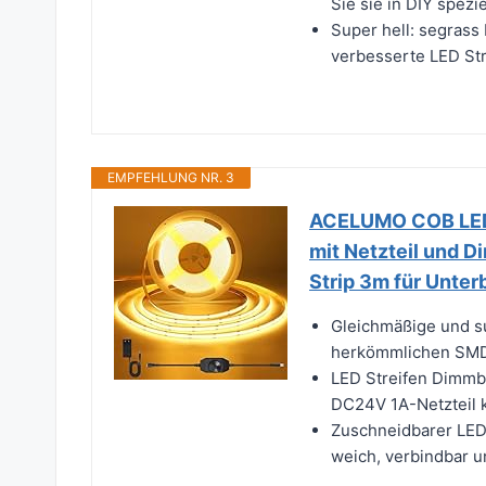
Sie sie in DIY spezi
Super hell: segrass
verbesserte LED Str
EMPFEHLUNG NR. 3
ACELUMO COB LED 
mit Netzteil und D
Strip 3m für Unte
Gleichmäßige und su
herkömmlichen SMD5
LED Streifen Dimmb
DC24V 1A-Netzteil kö
Zuschneidbarer LED L
weich, verbindbar un