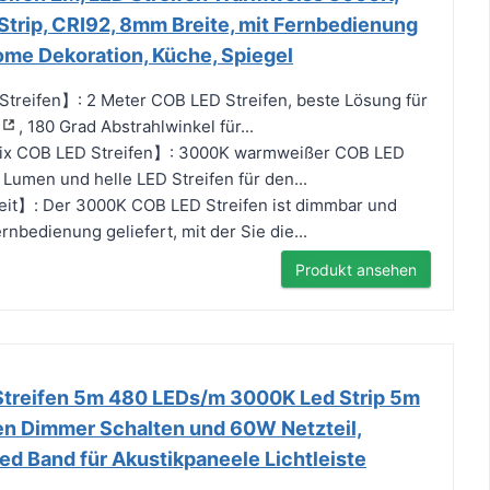
trip, CRI92, 8mm Breite, mit Fernbedienung
Home Dekoration, Küche, Spiegel
treifen】: 2 Meter COB LED Streifen, beste Lösung für
, 180 Grad Abstrahlwinkel für...
ktix COB LED Streifen】: 3000K warmweißer COB LED
 Lumen und helle LED Streifen für den...
it】: Der 3000K COB LED Streifen ist dimmbar und
rnbedienung geliefert, mit der Sie die...
Produkt ansehen
 Streifen 5m 480 LEDs/m 3000K Led Strip 5m
n Dimmer Schalten und 60W Netzteil,
d Band für Akustikpaneele Lichtleiste