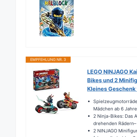
EMPFEHLUNG NR. 3
LEGO NINJAGO Kais
Bikes und 2 Minifi
Kleines Geschenk 
Spielzeugmotorräder
Mädchen ab 6 Jahre
2 Ninja-Bikes: Das 
drehenden Rädern– K
2 NINJAGO Minifigu