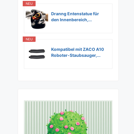
NEU
Dranng Entenstatue für
den Innenbereich,...
NEU
Kompatibel mit ZACO A10
Roboter-Staubsauger,...