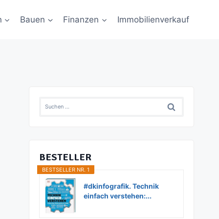
n
Bauen
Finanzen
Immobilienverkauf
Suchen
nach:
BESTELLER
BESTSELLER NR. 1
#dkinfografik. Technik
einfach verstehen:...