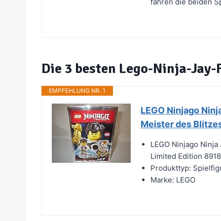
fahren die beiden S
Die 3 besten Lego-Ninja-Jay-
EMPFEHLUNG NR. 1
LEGO Ninjago Ninja
Meister des Blitzes
LEGO Ninjago Ninja 
Limited Edition 891
Produkttyp: Spielfig
Marke: LEGO