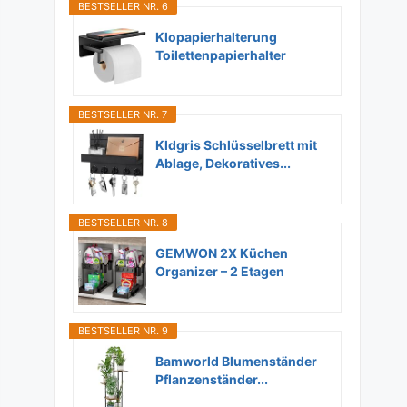
BESTSELLER NR. 6
Klopapierhalterung
Toilettenpapierhalter
Ohne...
BESTSELLER NR. 7
Kldgris Schlüsselbrett mit
Ablage, Dekoratives...
BESTSELLER NR. 8
GEMWON 2X Küchen
Organizer – 2 Etagen
Unter...
BESTSELLER NR. 9
Bamworld Blumenständer
Pflanzenständer...