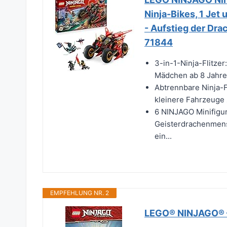
Ninja-Bikes, 1 Jet 
- Aufstieg der Dra
71844
3-in-1-Ninja-Flitze
Mädchen ab 8 Jahren
Abtrennbare Ninja-F
kleinere Fahrzeuge z
6 NINJAGO Minifigure
Geisterdrachenmens
ein...
EMPFEHLUNG NR. 2
LEGO® NINJAGO® –