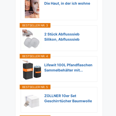
Die Haut, in der ich wohne
BESTSELLER NR. 3
2 Stück Abflusssieb
Silikon, Abflusssieb
Dusche...
BESTSELLER NR. 4
Lifewit 100L Pfandflaschen
Sammelbehälter mit...
BESTSELLER NR. 5
ZOLLNER 10er Set
Geschirrtücher Baumwolle
in...